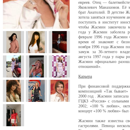
евреев. Отец — балетмейсте
Яковлевич Манахимов. Её 
брат Анатолий. В детстве Ж
хотела заняться изучением а
поступить в институт инос
чтобы Жасмин закончила м
года у Жасмин заболела р
феврале 1996 года Жасмин 
время её знакомят с бизн
ноября 1996 года Жасмин по
замуж за 36-летнего владе
августа 1997 года у пары р
Жасмин официально разошл
отношений».
Карьера
При финансовой поддержке
композицией «Так бывает» 
2000 год . Жасмин записала 
ГЦКЗ «Россия» с сольными
2002; «100 % любви», октя
концерт «100 % любви» был 
Жасмин также известна с
гастролями. Певица нескол