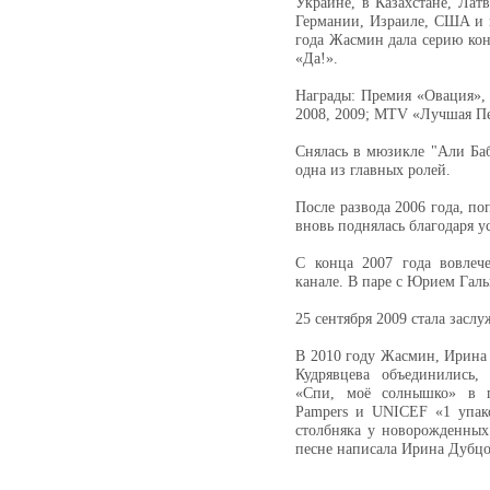
Украине, в Казахстане, Лат
Германии, Израиле, США и в
года Жасмин дала серию кон
«Да!».
Награды: Премия «Овация», П
2008, 2009; MTV «Лучшая Пе
Снялась в мюзикле "Али Баб
одна из главных ролей.
После развода 2006 года, по
вновь поднялась благодаря 
С конца 2007 года вовлеч
канале. В паре с Юрием Гал
25 сентября 2009 стала засл
В 2010 году Жасмин, Ирина 
Кудрявцева объединились,
«Спи, моё солнышко» в по
Pampers и UNICEF «1 упак
столбняка у новорожденных
песне написала Ирина Дубцо