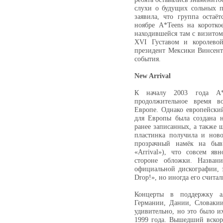
слухи о будущих сольных п
заявила, что группа остаё
ноябре A*Teens на коротк
находившейся там с визито
XVI Густавом и королевой
президент Мексики Винсент
события.
New Arrival
К началу 2003 года A*
продолжительное время в
Европе. Однако европейский 
для Европы была создана н
ранее записанных, а также
пластинка получила и ново
прозрачный намёк на бы
«Arrival»), что совсем яв
стороне обложки. Назван
официальной дискографии, эт
Drop!», но иногда его счита
Концерты в поддержку а
Германии, Дании, Словаки
удивительно, но это было и
1999 года. Вышедший вскоре