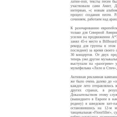
латин-поп, тексты песен б
участвовали сами Амит, Д
интервью, «с новым альбо
процесс создания песен.
сочиняем, работаем над ара
К разочарованию европейск
только для Северной Амер
усилия на продвижении A*
занял 45-е место в Billboar
рекорд для группы в этом 
последнее) за время своего
30 концертов. От двух пр
теперь уже другие музыкаль
выступали на «разогреве» 
мультфильма «Лило и Стич»,
Активная рекламная кампани
же было очень далеко до «
каждое лето отправлялись 
других странах, в резул
Доказательством этому служ
(вышедшего в Европе в нач
родину) в шведском хит-па
остановившись на 12-м ме
танцевальная «Floorfiller», 
ребята оставались знаменит