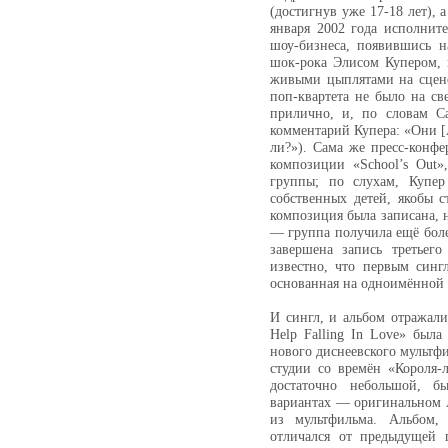
(достигнув уже 17-18 лет), а
января 2002 года исполнит
шоу-бизнеса, появившись н
шок-рока Элисом Купером, 
живыми цыплятами на сцене
поп-квартета не было на све
прилично, и, по словам С
комментарий Купера: «Они [A
ли?»). Сама же пресс-конфе
композиции «School’s Out»
группы; по слухам, Купер
собственных детей, якобы 
композиция была записана, 
— группа получила ещё боле
завершена запись третьего
известно, что первым сингл
основанная на одноимённой
И сингл, и альбом отражали
Help Falling In Love» была
нового диснеевского мультф
студии со времён «Короля-л
достаточно небольшой, б
вариантах — оригинальном A
из мультфильма. Альбом, 
отличался от предыдущей 