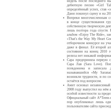
недель после последнего в
дебютную песню «Girl Ta
определённый успех, став «
Дани покинул сцену и на 201
Вопреки многочисленным сл
в конце существования гр
собственную творческую дея
лишь полтора года спустя.
альбом «Enjoy The Ride», за
«That's the Way My Heart Go
отборочном конкурсе на уча
даже в финал. Её второй а
состоянию на конец 2010 
релиза нет никакой информа
Сара предприняла первую 
Сара Лав (Sara Love). Поп
псевдонима и записала 
называвшийся «My Sarana
возникли трудности, и по со
остаётся под вопросом.
Амит основал независимый 
2008 году выпустил на нём 
особой известности за пред
Официальный сайт A*Teens пр
пор опубликовал лишь одн
пользователям сайта присоед