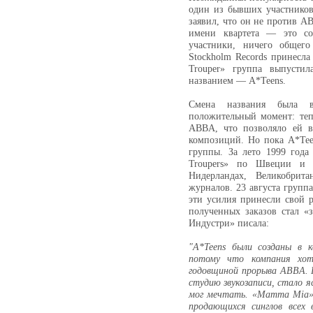
один из бывших участнико
заявил, что он не против A
имени квартета — это со
участники, ничего общег
Stockholm Records принесла
Trouper» группа выпустил
названием — A*Teens.
Смена названия была 
положительный момент: теп
ABBA, что позволяло ей в
композиций. Но пока A*Teen
группы. За лето 1999 года
Troupers» по Швеции и 
Нидерландах, Великобрит
журналов. 23 августа групп
эти усилия принесли свой 
полученных заказов стал «
Индустри» писала:
"A*Teens были созданы в к
потому что компания хот
годовщиной прорыва ABBA. 
студию звукозаписи, стало я
мог мечтать. «Mamma Mia» 
продающихся синглов всех