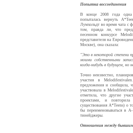
Попытка воссоединения
В конце 2008 года одна
попыталась вернуть A*Tee
Лумхольдт во время чата с ф
том, правда ли, что пред
песенном конкурсе Melodif
представителя на Евровиден
Москве), она сказала:
"Это в некоторой степени пр
моими собственными запис
когда-нибудь в будущем, но н
Точно неизвестно, планиро
участия в Melodifestival
предложения и сообщила, чт
участвовала в Melodifestiv
отметила, что другие уча
проектами, и повторил
существования A*Teens) о т
бы переименовываться в A-
тинейджеры.
Отношения между бывшим