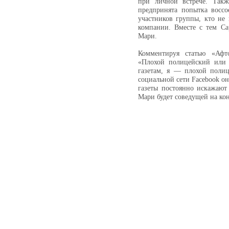
при личной встрече. Такж
предпринята попытка восс
участников группы, кто не
компании. Вместе с тем Са
Мари.
Комментируя статью «Афто
«Плохой полицейский или 
газетам, я — плохой полиц
социальной сети Facebook он
газеты постоянно искажают 
Мари будет соведущей на кон