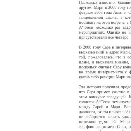
Насколько известно, бывши
другом. Мари в 2008 году го
феврале 2007 года Амит и С
танцевальной школы, в ко
побывать на этой встрече, а
A*Teens несколько раз вст
мероприятиях. Однако не и
присутствовали все четверо.
В 2008 году Сара в интервь
высказываний в адрес Мари
той, пожаловалась, что в с
плане, и высказала мнение, 
поскольку считает Сару кон
во время интернет-чата с
какой-либо реакции Мари на 
Эта история получила продо
что Сара примет участие в к
этом конкурсе соведущей. К
солисток A*Teens неминуема
между Сарой и Мари. Вспо
давности, газета привела её
не собирается желать уда
пожелала удачи ей. Мари
телефонного номера Сары, н