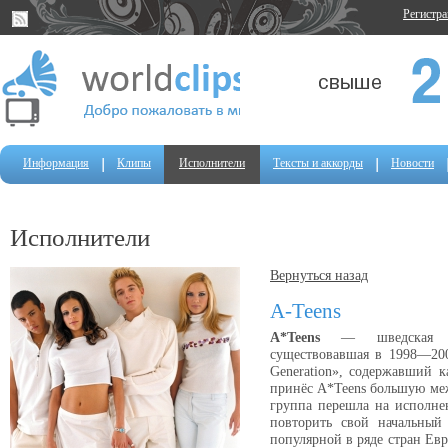
Регистр
Информация
Клипы
Исполнители
Тексты и аккорды
Новости
Исполнители
Вернуться назад
A-Teens
A*Teens
— шведская под
существовавшая в 1998—20
Generation», содержавший 
принёс A*Teens большую ме
группа перешла на исполне
повторить свой начальный 
популярной в ряде стран Ев