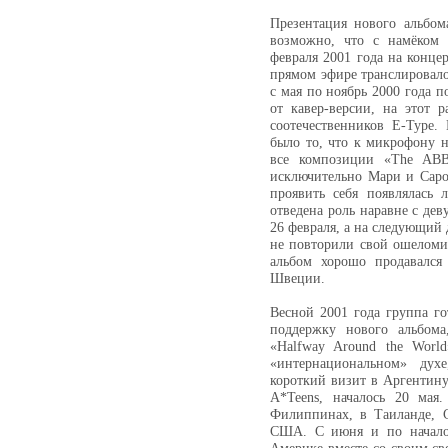
Презентация нового альбом
возможно, что с намёком н
февраля 2001 года на конце
прямом эфире транслировало
с мая по ноябрь 2000 года п
от кавер-версии, на этот 
соотечественников E-Type.
было то, что к микрофону 
все композиции «The ABB
исключительно Мари и Саро
проявить себя появлялась
отведена роль наравне с дев
26 февраля, а на следующий
не повторили свой ошеломи
альбом хорошо продавался
Швеции.
Весной 2001 года группа го
поддержку нового альбома
«Halfway Around the Worl
«интернациональном» дух
короткий визит в Аргентину
A*Teens, началось 20 мая
Филиппинах, в Таиланде, С
США. С июня и по начало 