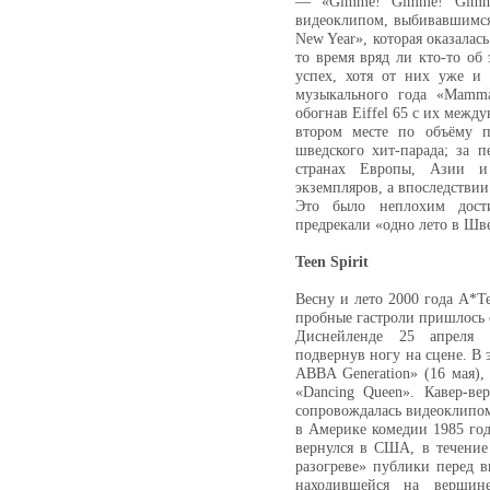
— «Gimme! Gimme! Gimme
видеоклипом, выбивавшимся
New Year», которая оказалас
то время вряд ли кто-то об
успех, хотя от них уже и 
музыкального года «Mamma
обогнав Eiffel 65 с их межд
втором месте по объёму п
шведского хит-парада; за 
странах Европы, Азии 
экземпляров, а впоследствии
Это было неплохим дост
предрекали «одно лето в Шв
Teen Spirit
Весну и лето 2000 года A*
пробные гастроли пришлось о
Диснейленде 25 апреля 
подвернув ногу на сцене. В 
ABBA Generation» (16 мая),
«Dancing Queen». Кавер-в
сопровождалась видеоклипо
в Америке комедии 1985 год
вернулся в США, в течение 
разогреве» публики перед 
находившейся на вершин