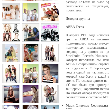
распаде A*Teens не было оф
фактически не существует
проектами.
История группы
ABBA Teens
В апреле 1999 года исполня
группы ABBA на песенно
положившего начало между
популярных музыкальных
годовщины у одного из пр
Stockholm Records Никласа
которая исполняла бы иск
ABBA в современной обработ
из подростков. Отбор канд
года в одной из частных ст
которой уже были в какой-
сцене. По словам одного из
«У нас было три критер
танцорами, хорошими певц
По итогам отбора победител
соответствии с составом ABB
Мари Элеонор Сернехольт