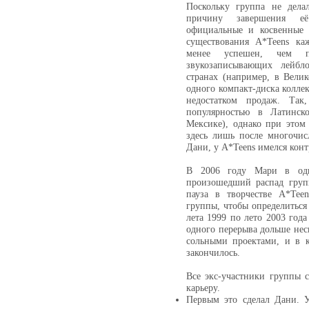
Поскольку группа не дела
причину завершения её 
официальные и косвенные 
существования A*Teens к
менее успешен, чем п
звукозаписывающих лейбл
странах (например, в Вели
одного компакт-диска коллек
недостатком продаж. Так
популярностью в Латинск
Мексике), однако при этом
здесь лишь после многочис
Дани, у A*Teens имелся конт
В 2006 году Мари в одн
произошедший распад групп
пауза в творчестве A*Tee
группы, чтобы определиться 
лета 1999 по лето 2003 год
одного перерыва дольше нес
сольными проектами, и в к
закончилось.
Все экс-участники группы 
карьеру.
Первым это сделал Дани. У