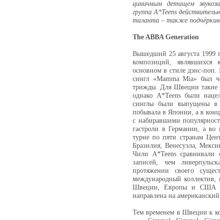
циничным детищем звукоза
группа A*Teens действительн
таланта – также подчёркива
The ABBA Generation
Вышедший 25 августа 1999 г
композиций, являвшихся 
основном в стиле дэнс-поп. 
сингл «Mamma Mia» был че
трижды. Для Швеции такие 
однако A*Teens были наце
синглы были выпущены в р
побывала в Японии, а в конц
с набиравшими популярност
гастроли в Германии, а во
турне по пяти странам Це
Бразилия, Венесуэла, Мексик
Чили A*Teens сравнивали 
записей, чем ливерпульс
протяжении своего сущес
международный коллектив,
Швеции, Европы и США (х
направлена на американский
Тем временем в Швеции к ко