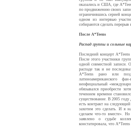
оказались и США, где A*Tee
по продвижению своих запис
ограничившись серией конц
одном из интервью участн
собираются сделать перерыв 
После A*Teens
Распад группы и сольные ка
Последний концерт A*Teens 
После этого участники груп
одной совместной записи. 
распаде так и не последов
A*Teens рано или поз
латиноамериканского фа
неофициальный «международ
обязывался приобрести хот
течением времени становило
существование. В 2005 году
есть контракт на следующий 
захотим это сделать. И я н
сделаем что-то вместе». Н
заявлено о судьбе колл
констатировала, что A*Teens