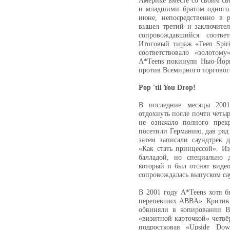
Америке вместе со своим с
и младшими братом одного 
июне, непосредственно в 
вышел третий и заключител
сопровождавшийся соотв
Итоговый тираж «Teen Spir
соответствовало «золотому
A*Teens покинули Нью-Йорк
против Всемирного торговог
Pop 'til You Drop!
В последние месяцы 2001
отдохнуть после почти четыр
не означало полного прек
посетили Германию, дав ряд 
затем записали саундтрек 
«Как стать принцессой». Из
балладой, но специально 
который и был отснят видео
сопровождалась выпуском сау
В 2001 году A*Teens хотя б
перепевших ABBA». Критики 
обвиняли в копировании Ba
«визитной карточкой» четв
подростковая «Upside Do