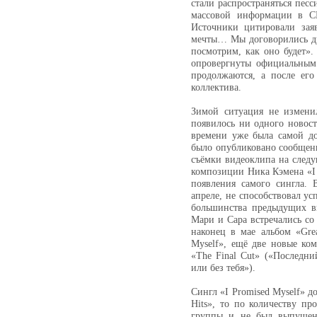
стали распространяться песс
массовой информации в С
Источники цитировали зая
мечты… Мы договорились дру
посмотрим, как оно будет»
опровергнуты официальным
продолжаются, а после его
коллектива.
Зимой ситуация не изменил
появилось ни одного новос
времени уже была самой д
было опубликовано сообщени
съёмки видеоклипа на след
композиции Ника Кэмена «I P
появления самого сингла. 
апреле, не способствовал у
большинства предыдущих в
Мари и Сара встречались с
наконец в мае альбом «Grea
Myself», ещё две новые к
«The Final Cut» («Последни
или без тебя»).
Сингл «I Promised Myself» до
Hits», то по количеству п
группы и не был выпущен 