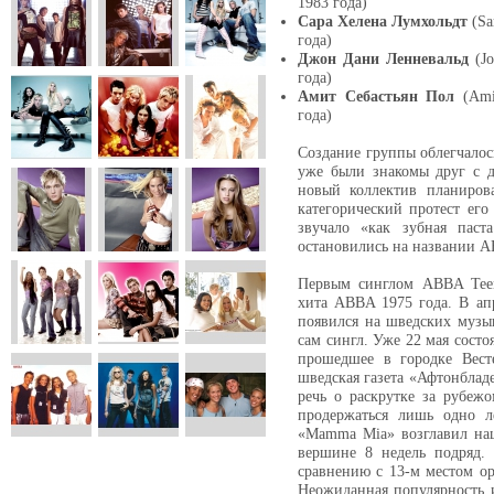
1983 года)
Сара Хелена Лумхольдт
(Sa
года)
Джон Дани Ленневальд
(Jo
года)
Амит Себастьян Пол
(Amit
года)
Создание группы облегчалос
уже были знакомы друг с д
новый коллектив планиров
категорический протест ег
звучало «как зубная паст
остановились на названии A
Первым синглом ABBA Teen
хита ABBA 1975 года. В ап
появился на шведских музы
сам сингл. Уже 22 мая сост
прошедшее в городке Весте
шведская газета «Афтонблад
речь о раскрутке за рубежо
продержаться лишь одно л
«Mamma Mia» возглавил нац
вершине 8 недель подряд.
сравнению с 13-м местом о
Неожиданная популярность 