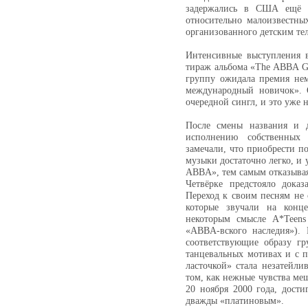
задержались в США ещё п
относительно малоизвестны
организованного детским тел
Интенсивные выступления
тираж альбома «The ABBA Ge
группу ожидала премия не
международный новичок». 
очередной сингл, и это уже 
После смены названия и д
исполнению собственных
замечали, что приобрести п
музыки достаточно легко, и
ABBA», тем самым отказывая
Четвёрке предстояло дока
Переход к своим песням не 
которые звучали на конц
некоторым смысле A*Teens
«ABBA-вского наследия»). 
соответствующие образу г
танцевальных мотивах и с 
ласточкой» стала незатейл
том, как нежные чувства м
20 ноября 2000 года, дости
дважды «платиновым».