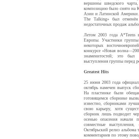
вершины шведского чарта,
композицию было снято на К
Азии и Латинской Америки. 
The Talking» был отменён
недостаточных продаж альбо
Летом 2003 года A*Teens 
Европы. Участники группы
некоторых восточноевропе
конкурсе «Новая волна—200
знаменитостей; это был 
выступления группы перед р
Greatest Hits
25 июня 2003 года официал
октябрь намечен выпуск сбо
На пластинке были обеща
готовящемся сборнике вызва
известно, сборниками лучш
свою карьеру, хотя сущес
сборник лишь подводит чер
осенью опасения начали п
совместные выступления,
Октябрьский релиз альбома 
комментариев по этому пово