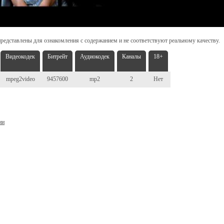
редставлены для ознакомления с содержанием и не соответствуют реальному качеству.
Видеокодек
Битрейт
Аудиокодек
Каналы
18+
mpeg2video
9457600
mp2
2
Нет
ни