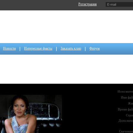
Регистрация
Новости
Интересные факты
Заказать клип
Форум
Исполните
Имя фай
Жа
Время фай
Стра
Дополнен
Скачиван