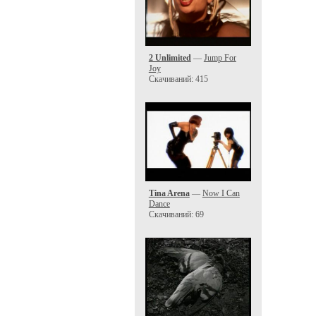
2 Unlimited
—
Jump For
Joy
Скачиваний: 415
Tina Arena
—
Now I Can
Dance
Скачиваний: 69