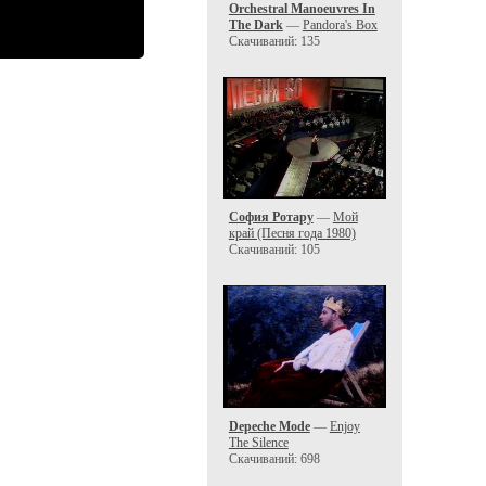
Orchestral Manoeuvres In
The Dark
—
Pandora's Box
Скачиваний: 135
София Ротару
—
Мой
край (Песня года 1980)
Скачиваний: 105
Depeche Mode
—
Enjoy
The Silence
Скачиваний: 698