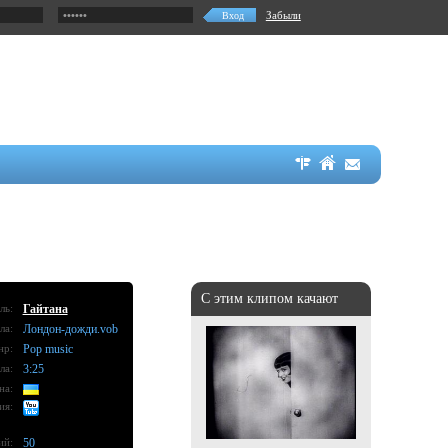
Забыли
С этим клипом качают
ль:
Гайтана
ла:
Лондон-дожди.vob
нр:
Pop music
ла:
3:25
на:
ия:
ий:
50