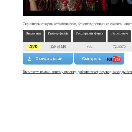
Скриншоты созданы автоматически, без оптимизации и со сжатием, они п
Видео тип
Размер файла
Расширение файла
Разрешение
156.88 Мб
vob
720x576
Вы можете помочь нашему проекту, добавив текст, перевод, аккорды пес