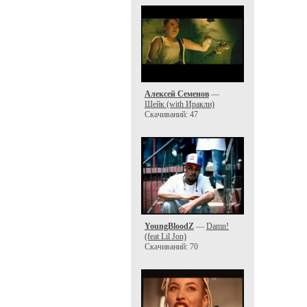
Алексей Семенов
—
Шейк (with Иракли)
Скачиваний: 47
YoungBloodZ
—
Damn!
(feat Lil Jon)
Скачиваний: 70