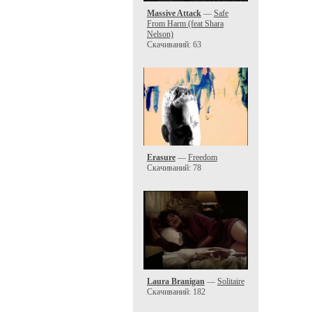
Massive Attack
—
Safe
From Harm (feat Shara
Nelson)
Скачиваний: 63
Erasure
—
Freedom
Скачиваний: 78
Laura Branigan
—
Solitaire
Скачиваний: 182