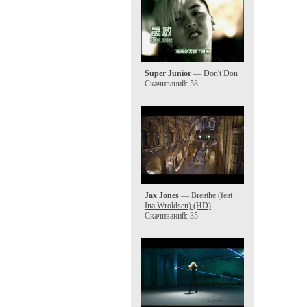
Super Junior
—
Don't Don
Скачиваний: 58
Jax Jones
—
Breathe (feat
Ina Wroldsen) (HD)
Скачиваний: 35