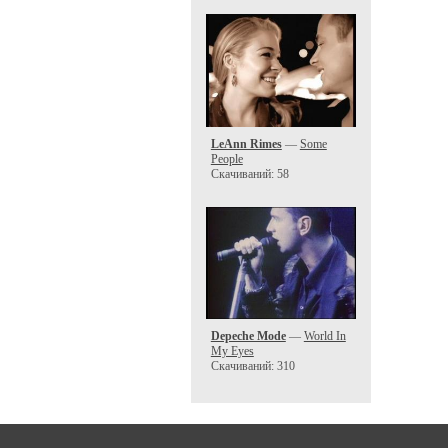
LeAnn Rimes
—
Some
People
Скачиваний: 58
Depeche Mode
—
World In
My Eyes
Скачиваний: 310