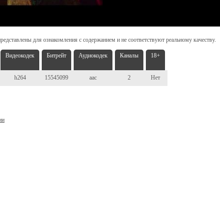
редставлены для ознакомления с содержанием и не соответствуют реальному качеству.
Видеокодек
Битрейт
Аудиокодек
Каналы
18+
h264
15545099
aac
2
Нет
ни