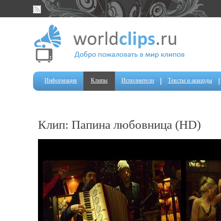
Информация
Клипы
Исполнители
Тексты и аккорды
Клип: Папина любовница (HD)