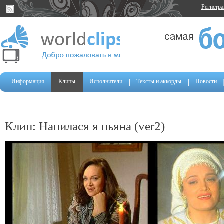
Регистр
Информация
Клипы
Исполнители
Тексты и аккорды
Новости
Клип: Напилася я пьяна (ver2)