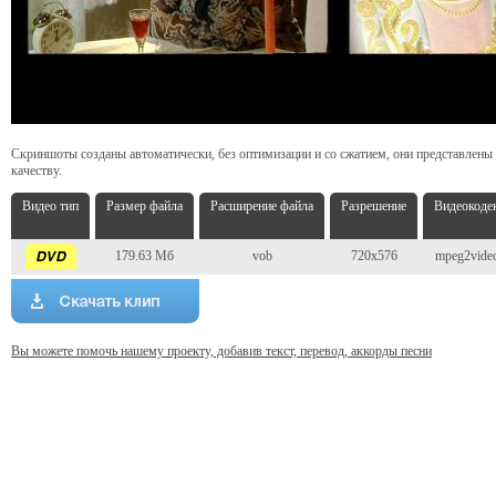
Скриншоты созданы автоматически, без оптимизации и со сжатием, они представлены
качеству.
Видео тип
Размер файла
Расширение файла
Разрешение
Видеокоде
179.63 Мб
vob
720x576
mpeg2vide
Вы можете помочь нашему проекту, добавив текст, перевод, аккорды песни