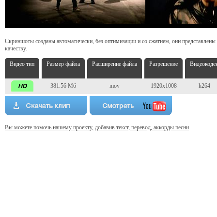
Скриншоты созданы автоматически, без оптимизации и со сжатием, они представлены
качеству.
Видео тип
Размер файла
Расширение файла
Разрешение
Видеокоде
381.56 Мб
mov
1920x1008
h264
Вы можете помочь нашему проекту, добавив текст, перевод, аккорды песни