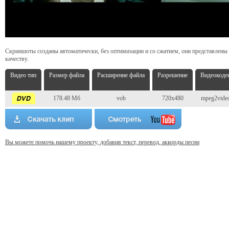
Скриншоты созданы автоматически, без оптимизации и со сжатием, они представлены
качеству.
Видео тип
Размер файла
Расширение файла
Разрешение
Видеокоде
178.48 Мб
vob
720x480
mpeg2vide
Вы можете помочь нашему проекту, добавив текст, перевод, аккорды песни