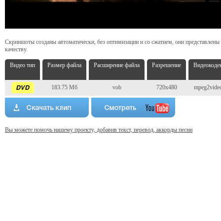
Скриншоты созданы автоматически, без оптимизации и со сжатием, они представлены
качеству.
Видео тип
Размер файла
Расширение файла
Разрешение
Видеокоде
183.75 Мб
vob
720x480
mpeg2vide
Вы можете помочь нашему проекту, добавив текст, перевод, аккорды песни