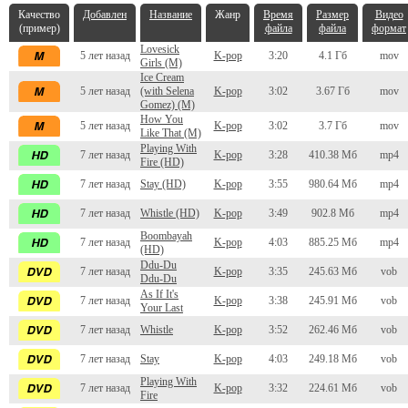
Качество
Добавлен
Название
Жанр
Время
Размер
Видео
(пример)
файла
файла
формат
Lovesick
5 лет назад
K-pop
3:20
4.1 Гб
mov
Girls (M)
Ice Cream
5 лет назад
(with Selena
K-pop
3:02
3.67 Гб
mov
Gomez) (M)
How You
5 лет назад
K-pop
3:02
3.7 Гб
mov
Like That (M)
Playing With
7 лет назад
K-pop
3:28
410.38 Мб
mp4
Fire (HD)
7 лет назад
Stay (HD)
K-pop
3:55
980.64 Мб
mp4
7 лет назад
Whistle (HD)
K-pop
3:49
902.8 Мб
mp4
Boombayah
7 лет назад
K-pop
4:03
885.25 Мб
mp4
(HD)
Ddu-Du
7 лет назад
K-pop
3:35
245.63 Мб
vob
Ddu-Du
As If It's
7 лет назад
K-pop
3:38
245.91 Мб
vob
Your Last
7 лет назад
Whistle
K-pop
3:52
262.46 Мб
vob
7 лет назад
Stay
K-pop
4:03
249.18 Мб
vob
Playing With
7 лет назад
K-pop
3:32
224.61 Мб
vob
Fire