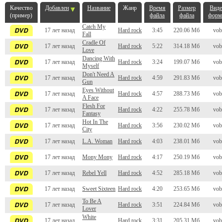
Качество
Добавлен
Название
Жанр
Время
Размер
Вид
(пример)
файла
файла
форм
Catch My
17 лет назад
Hard rock
3:45
220.06 Мб
vob
Fall
Cradle Of
17 лет назад
Hard rock
5:22
314.18 Мб
vob
Love
Dancing With
17 лет назад
Hard rock
3:24
199.07 Мб
vob
Myself
Don't Need A
17 лет назад
Hard rock
4:59
291.83 Мб
vob
Gun
Eyes Without
17 лет назад
Hard rock
4:57
288.73 Мб
vob
A Face
Flesh For
17 лет назад
Hard rock
4:22
255.78 Мб
vob
Fantasy
Hot In The
17 лет назад
Hard rock
3:56
230.02 Мб
vob
City
17 лет назад
L.A. Woman
Hard rock
4:03
238.01 Мб
vob
17 лет назад
Mony Mony
Hard rock
4:17
250.19 Мб
vob
17 лет назад
Rebel Yell
Hard rock
4:52
285.18 Мб
vob
17 лет назад
Sweet Sixteen
Hard rock
4:20
253.65 Мб
vob
To Be A
17 лет назад
Hard rock
3:51
224.84 Мб
vob
Lover
White
17 лет назад
Hard rock
3:31
205.31 Мб
vob