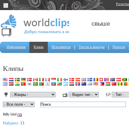
Регистр
Информация
Клипы
Исполнители
Тексты и аккорды
Новости
Клипы
Billy Idol
Найдено:
13