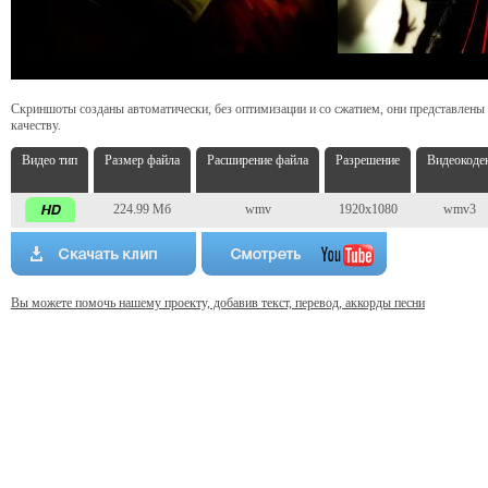
Скриншоты созданы автоматически, без оптимизации и со сжатием, они представлены
качеству.
Видео тип
Размер файла
Расширение файла
Разрешение
Видеокоде
224.99 Мб
wmv
1920x1080
wmv3
Вы можете помочь нашему проекту, добавив текст, перевод, аккорды песни