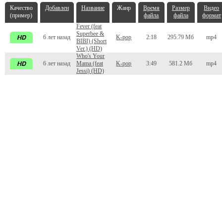
Качество
Добавлен
Название
Жанр
Время
Размер
Видео
(пример)
файла
файла
формат
Fever (feat
Superbee &
6 лет назад
K-pop
2:18
295.79 Мб
mp4
BIBI) (Short
Ver.) (HD)
Who's Your
6 лет назад
Mama (feat
K-pop
3:49
581.2 Мб
mp4
Jessi) (HD)