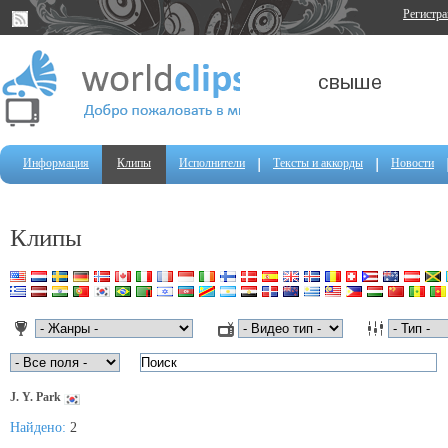
Регистр
Информация
Клипы
Исполнители
Тексты и аккорды
Новости
Клипы
J. Y. Park
Найдено:
2