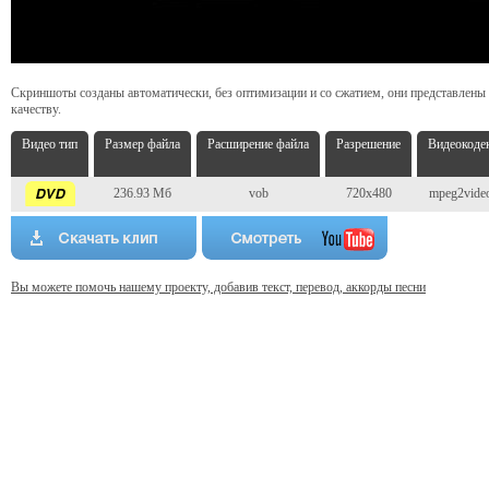
Скриншоты созданы автоматически, без оптимизации и со сжатием, они представлены
качеству.
Видео тип
Размер файла
Расширение файла
Разрешение
Видеокоде
236.93 Мб
vob
720x480
mpeg2vide
Вы можете помочь нашему проекту, добавив текст, перевод, аккорды песни