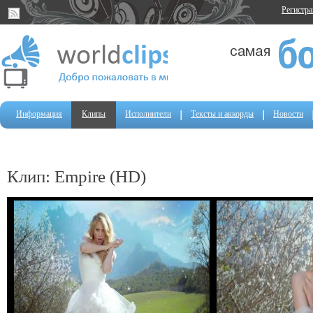
Регистр
Информация
Клипы
Исполнители
Тексты и аккорды
Новости
Клип: Empire (HD)