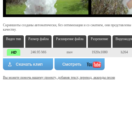
Скриншоты созданы автоматически, без оптимизации и со сжатием, они представлены
качеству.
Видео тип
Размер файла
Расширение файла
Разрешение
Видеокоде
246.95 Мб
mov
1920x1080
h264
Вы можете помочь нашему проекту, добавив текст, перевод, аккорды песни