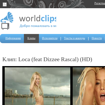
Регистр
Информация
Клипы
Исполнители
Тексты и аккорды
Новости
Клип: Loca (feat Dizzee Rascal) (HD)