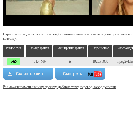
Скриншоты созданы автоматически, без оптимизации и со сжатием, они представлены
качеству.
Видео тип
Размер файла
Расширение файла
Разрешение
Видеокоде
451.4 Мб
ts
1920x1080
mpeg2vide
Вы можете помочь нашему проекту, добавив текст, перевод, аккорды песни