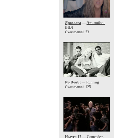
Ярослава
—
Это любовь
(HD)
Скачиваний: 53
No Doubt
—
Running
Скачиваний: 125
Heaven 17
—
Contenders