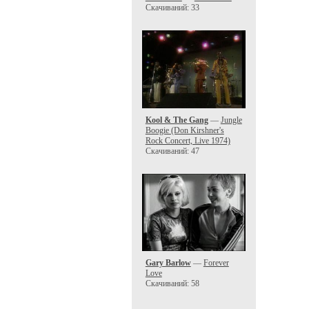
Скачиваний: 33
Kool & The Gang
—
Jungle
Boogie (Don Kirshner's
Rock Concert, Live 1974)
Скачиваний: 47
Gary Barlow
—
Forever
Love
Скачиваний: 58