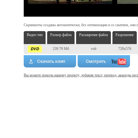
Скриншоты созданы автоматически, без оптимизации и со сжатием, они п
Видео тип
Размер файла
Расширение файла
Разрешение
239.79 Мб
vob
720x576
Вы можете помочь нашему проекту, добавив текст, перевод, аккорды пес