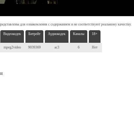
редставлены для ознакомления с содержанием и не соответствуют реальному качеству.
Видеокодек
Битрейт
Аудиокодек
Каналы
18+
mpeg2video
9039369
ac3
6
Нет
ни