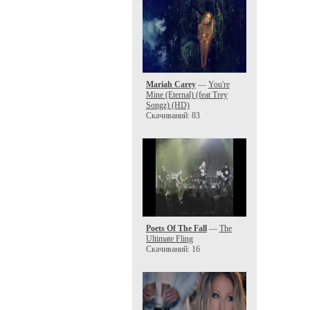
Mariah Carey
—
You're
Mine (Eternal) (feat Trey
Songz) (HD)
Скачиваний: 83
Poets Of The Fall
—
The
Ultimate Fling
Скачиваний: 16