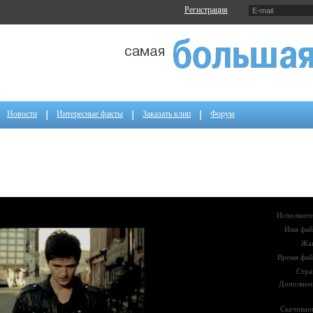
Регистрация
Новости
Интересные факты
Заказать клип
Форум
Исполните
Имя фай
Жа
Время фай
Стра
Дополнен
Скачиван