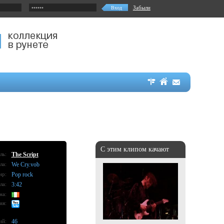
Забыли
С этим клипом качают
ль:
The Script
ла:
We Cry.vob
нр:
Pop rock
ла:
3:42
на:
ия:
ий:
46