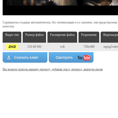
Скриншоты созданы автоматически, без оптимизации и со сжатием, они представлены
качеству.
Видео тип
Размер файла
Расширение файла
Разрешение
Видеокоде
210.68 Мб
vob
720x480
mpeg2vide
Вы можете помочь нашему проекту, добавив текст, перевод, аккорды песни