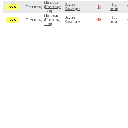
Мои года
Вахтанг
Pop
17 лет назад
(Песня года
Кикабидзе
music
1980)
Моя песня
Вахтанг
Pop
17 лет назад
(Песня года
Кикабидзе
music
1978)