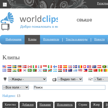
Регистр
Информация
Клипы
Исполнители
Тексты и аккорды
Новости
Клипы
Найдено:
13
Качество
Добавлен
Название
Исполнитель
Страна
Жанр
В