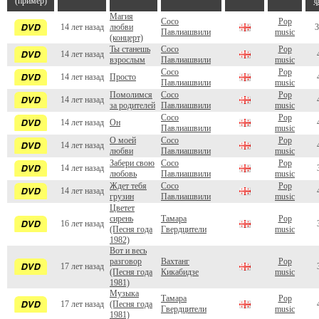
(пример)
ф
Магия
Сосо
Pop
14 лет назад
любви
3
Павлиашвили
music
(концерт)
Ты станешь
Сосо
Pop
14 лет назад
взрослым
Павлиашвили
music
Сосо
Pop
14 лет назад
Просто
Павлиашвили
music
Помолимся
Сосо
Pop
14 лет назад
за родителей
Павлиашвили
music
Сосо
Pop
14 лет назад
Он
Павлиашвили
music
О моей
Сосо
Pop
14 лет назад
любви
Павлиашвили
music
Забери свою
Сосо
Pop
14 лет назад
любовь
Павлиашвили
music
Ждет тебя
Сосо
Pop
14 лет назад
грузин
Павлиашвили
music
Цветет
сирень
Тамара
Pop
16 лет назад
(Песня года
Гвердцители
music
1982)
Вот и весь
разговор
Вахтанг
Pop
17 лет назад
(Песня года
Кикабидзе
music
1981)
Музыка
Тамара
Pop
17 лет назад
(Песня года
Гвердцители
music
1981)