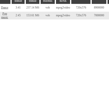
файла
файла
формат
кодек
Dance
3:41
237.14 Мб
vob
mpeg2video
720x576
8900000
Pop
2:45
153.61 Мб
vob
mpeg2video
720x576
7000000
music