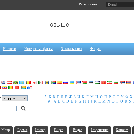
Регистрация
Новости
Интересные факты
Заказать клип
Форум
А
Б
В
Г
Д
Е
Ж
З
И
К
Л
М
Н
О
П
Р
С
Т
У
Ф
Х
#
A
B
C
D
E
F
G
H
I
J
K
L
M
N
O
P
Q
R
S
Жанр
Время
Размер
Видео
Видео
Разрешение
Битрейт