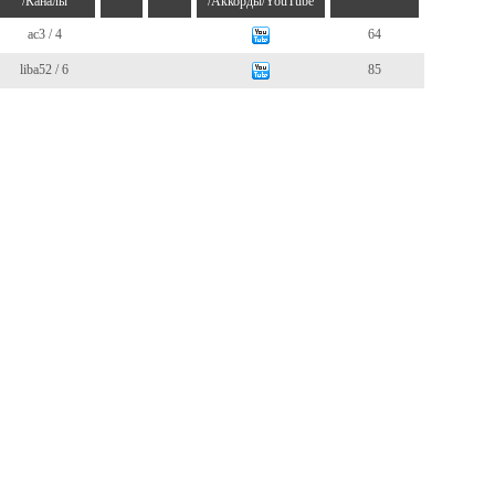
/Каналы
/Аккорды/YouTube
ac3 / 4
64
liba52 / 6
85