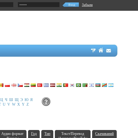
Забыли
Ц
Ч
Ш
Щ
Э
Ю
Я
T
U
V
W
X
Y
Z
Аудио формат
Год
Тип
Текст/Перевод
Скачиваний