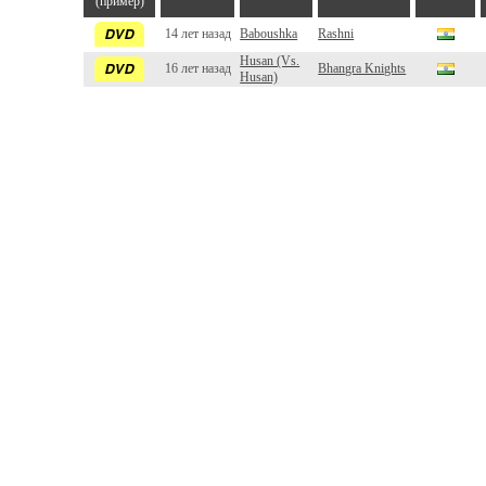
(пример)
14 лет назад
Baboushka
Rashni
Husan (Vs.
16 лет назад
Bhangra Knights
Husan)