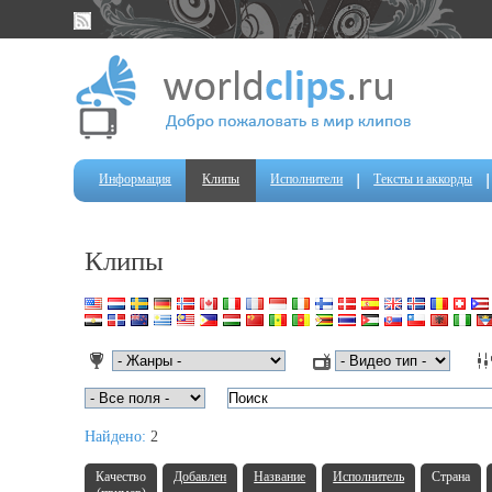
Информация
Клипы
Исполнители
Тексты и аккорды
Клипы
Найдено:
2
Качество
Добавлен
Название
Исполнитель
Страна