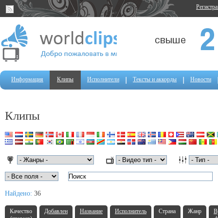
Регистр
Информация
Клипы
Исполнители
Тексты и аккорды
Новости
Клипы
Найдено:
36
Качество
Добавлен
Название
Исполнитель
Страна
Жанр
В