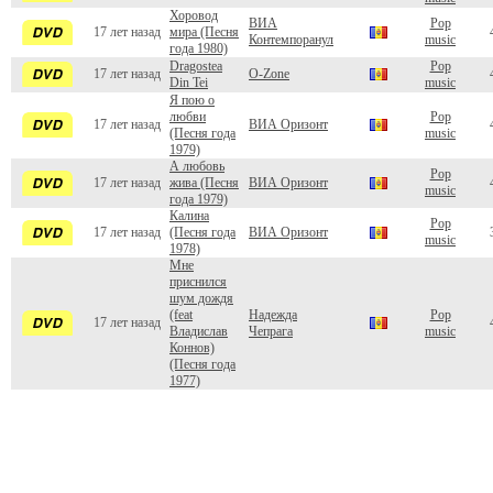
Хоровод
ВИА
Pop
17 лет назад
мира (Песня
Контемпоранул
music
года 1980)
Dragostea
Pop
17 лет назад
O-Zone
Din Tei
music
Я пою о
любви
Pop
17 лет назад
ВИА Оризонт
(Песня года
music
1979)
А любовь
Pop
17 лет назад
жива (Песня
ВИА Оризонт
music
года 1979)
Калина
Pop
17 лет назад
(Песня года
ВИА Оризонт
music
1978)
Мне
приснился
шум дождя
(feat
Надежда
Pop
17 лет назад
Владислав
Чепрага
music
Коннов)
(Песня года
1977)