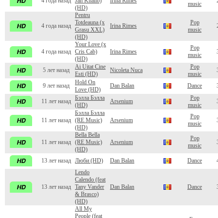
4 года назад
Jah Khalib)
Irina Rimes
music
(HD)
Pentru
Totdeauna (x
Pop
4 года назад
Irina Rimes
Grasu XXL)
music
(HD)
Your Love (x
Pop
4 года назад
Cris Cab)
Irina Rimes
music
(HD)
Ai Uitat Cine
Pop
5 лет назад
Nicoleta Nuca
Esti (HD)
music
Hold On
9 лет назад
Dan Balan
Dance
Love (HD)
Бэлла Бэлла
Pop
11 лет назад
Arsenium
(HD)
music
Бэлла Бэлла
Pop
11 лет назад
(RE Musiс)
Arsenium
music
(HD)
Bella Bella
Pop
11 лет назад
(RE Music)
Arsenium
music
(HD)
13 лет назад
Люби (HD)
Dan Balan
Dance
Lendo
Calendo (feat
13 лет назад
Tany Vander
Dan Balan
Dance
& Brasco)
(HD)
All My
People (feat