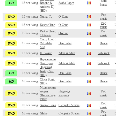
Euro
13 лет назад
Broono &
Sasha Lopez
house
Andreea D)
(HD)
Pop
15 лет назад
Numai Tu
O-Zone
music
Pop
15 лет назад
Despre Tine
O-Zone
music
De Ce Plang
Pop
15 лет назад
O-Zone
Chitarele
music
Crazy Loop
15 лет назад
(Mm-Ma-
Dan Balan
Dance
Ma)
15 лет назад
DJ Vasile
Zdob si Zdub
Folk rock
Видели ночь
15 лет назад
(feat Трио
Zdob si Zdub
Folk rock
Эрденко)
Justify Sex
15 лет назад
Dan Balan
Dance
(HD)
Chica Bomb
16 лет назад
Dan Balan
Dance
(HD)
Молдавские
кодры
Надежда
Pop
16 лет назад
(Песня года
Чепрага
music
1982)
Pop
16 лет назад
Noapte Buna
Cleopatra Stratan
music
Pop
16 лет назад
Ghita
Cleopatra Stratan
music