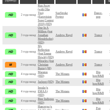
(пример)
ф
Run Away
(with Olia
Tira)
SunStroke
Dance-
2 года назад
(Eurovision
Project
pop
Song Contest
2010) (HD)
One In A
Million (feat
3 года назад
Jonathan
Andrew Rayel
Trance
Mendelsohn)
(HD)
My
Reflection
3 года назад
Andrew Rayel
Trance
(feat Emma
Hewitt) (HD)
Miracles (feat
3 года назад
Christian
Andrew Rayel
Trance
Burns) (M)
Maraton
Hip
4 года назад
The Motans
(HD)
hop/R&B
Hip
4 года назад
Jackpot (HD)
The Motans
hop/R&B
Insula (x
Hip
4 года назад
EMAA)
The Motans
hop/R&B
(HD)
Bine Indispus
Hip
4 года назад
The Motans
(HD)
hop/R&B
Навсегда (x
Pop