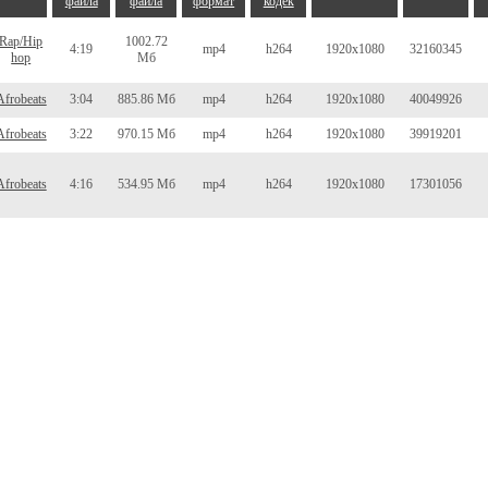
файла
файла
формат
кодек
Rap/Hip
1002.72
4:19
mp4
h264
1920x1080
32160345
hop
Мб
Afrobeats
3:04
885.86 Мб
mp4
h264
1920x1080
40049926
Afrobeats
3:22
970.15 Мб
mp4
h264
1920x1080
39919201
Afrobeats
4:16
534.95 Мб
mp4
h264
1920x1080
17301056