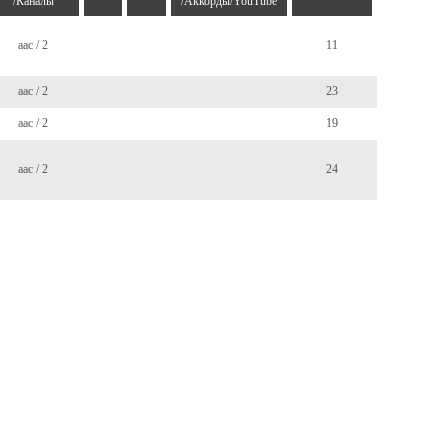
/Каналы
/Аккорды/YouTube
aac / 2
11
aac / 2
23
aac / 2
19
aac / 2
24