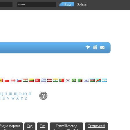
Забыли
Ц
Ч
Ш
Щ
Э
Ю
Я
T
U
V
W
X
Y
Z
Аудио формат
Год
Тип
Текст/Перевод
Скачиваний