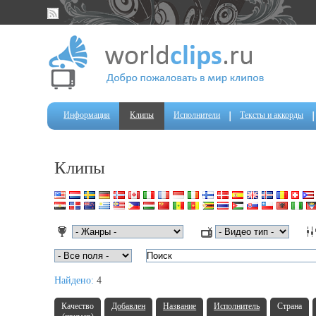
Информация
Клипы
Исполнители
Тексты и аккорды
Клипы
Найдено:
4
Качество
Добавлен
Название
Исполнитель
Страна