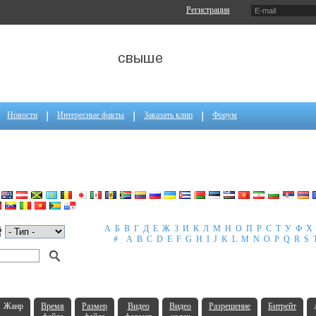
Регистрация
Новости
Интересные факты
Заказать клип
Форум
А
Б
В
Г
Д
Е
Ж
З
И
К
Л
М
Н
О
П
Р
С
Т
У
Ф
Х
#
A
B
C
D
E
F
G
H
I
J
K
L
M
N
O
P
Q
R
S
Жанр
Время
Размер
Видео
Видео
Разрешение
Битрейт