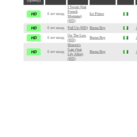
(пример)
I Swear (feat
French
6 лет назад
Ice Prince
Montana)
(HD)
6 лет назад
Pull Up (HD)
Burna Boy
On The Low
6 лет назад
Burna Boy
(HD)
Heaven's
Gate (feat
6 лет назад
Burna Boy
Lily Allen)
(HD)