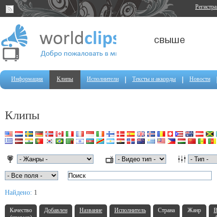
Регистр
Информация
Клипы
Исполнители
Тексты и аккорды
Новости
Клипы
Найдено:
1
Качество
Добавлен
Название
Исполнитель
Страна
Жанр
В