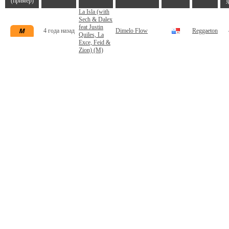
(пример)
La Isla (with
Sech & Dalex
feat Justin
4 года назад
Dimelo Flow
Reggaeton
Quiles, La
Exce, Feid &
Zion) (M)