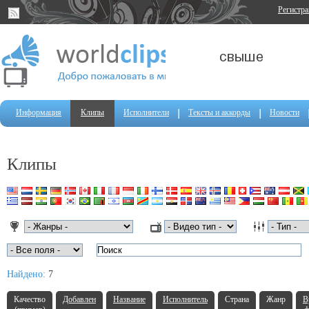
Регистр
Информация
Клипы
Исполнители
Тексты и аккорды
Новости
Клипы
Найдено:
7
Качество
Добавлен
Название
Исполнитель
Страна
Жанр
В