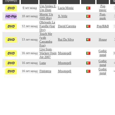
(пример)
ф
Um Amigo E
Pop
9 лет назад
Lucia Moniz
Um Dom
music
Movin' Up
Post-
10 лет назад
X-Wife
(HD-Rip)
punk
Obrigado La
12 лет назад
Famille (feat
David Carreira
Pop/R&B
Dry)
Touch Me
(with
13 лет назад
Rui Da Silva
House
Cassandra
Fox)
Live from
Gothic
16 лет назад
Wacken Open
Moonspell
1
metal
Air 2007
Gothic
16 лет назад
Luna
Moonspell
metal
Gothic
16 лет назад
Finisterra
Moonspell
metal