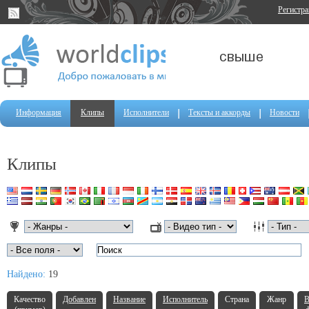
Регистр
Информация
Клипы
Исполнители
Тексты и аккорды
Новости
Клипы
Найдено:
19
Качество
Добавлен
Название
Исполнитель
Страна
Жанр
В