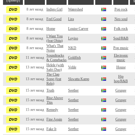
(пример)
8 лет назад
Indigo Girl
Watershed
Pop rock
8 лет назад
Feel Good
Lira
Neo soul
8 лет назад
Home
Louise Carver
Folk rock
I Want You
8 лет назад
Loyiso
Soul/R&B
(feat Obita)
What's That
8 лет назад
NKD
Pop music
Noise
Soundtracks
Electronic
11 лет назад
Goldfish
& Comebacks
music
Helele (with
13 лет назад
Velile
House
Safri Duo)
The Clap
Hip
13 лет назад
Song (feat
Skwatta Kamp
hop/R&B
Relo)
15 лет назад
Truth
Seether
Grunge
Rise Above
15 лет назад
Seether
Grunge
This
15 лет назад
Remedy
Seether
Grunge
15 лет назад
Fine Again
Seether
Grunge
15 лет назад
Fake It
Seether
Grunge