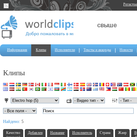
Регистр
Информация
Клипы
Исполнители
Тексты и аккорды
Новости
Клипы
Найдено:
5
Качество
Добавлен
Название
Исполнитель
Страна
Жанр
В