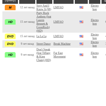
(пример)
ф
Sexy And I
Electro
12 лет назад
LMFAO
Know It (M)
hop
Party Rock
Anthem (feat
Lauren
Electro
15 лет назад
LMFAO
Bennett &
hop
GoonRock)
(HD)
Electro
15 лет назад
La La La
LMFAO
hop
Electro
9 лет назад
Street Dance
Break Machine
hop
Don't Speak
(feat Tiffany
Far East
Electro
9 лет назад
& King
Movement
hop
Chain) (HD)