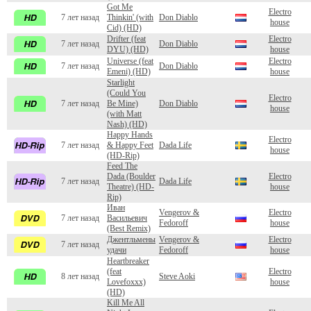
Got Me
Electro
7 лет назад
Thinkin' (with
Don Diablo
house
Cid) (HD)
Drifter (feat
Electro
7 лет назад
Don Diablo
DYU) (HD)
house
Universe (feat
Electro
7 лет назад
Don Diablo
Emeni) (HD)
house
Starlight
(Could You
Electro
7 лет назад
Be Mine)
Don Diablo
house
(with Matt
Nash) (HD)
Happy Hands
Electro
7 лет назад
& Happy Feet
Dada Life
house
(HD-Rip)
Feed The
Dada (Boulder
Electro
7 лет назад
Dada Life
Theatre) (HD-
house
Rip)
Иван
Vengerov &
Electro
7 лет назад
Васильевич
Fedoroff
house
(Best Remix)
Джентльмены
Vengerov &
Electro
7 лет назад
удачи
Fedoroff
house
Heartbreaker
(feat
Electro
8 лет назад
Steve Aoki
Lovefoxxx)
house
(HD)
Kill Me All