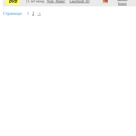
11 лет назад
Nein, Mann!
Laserkraft 3D
house
Страницы:
1
2
>