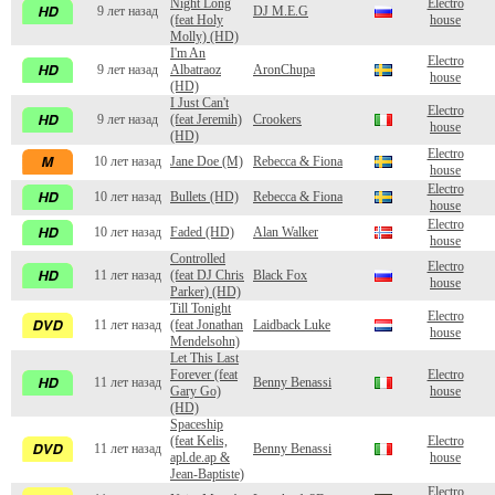
Night Long
Electro
9 лет назад
DJ M.E.G
(feat Holy
house
Molly) (HD)
I'm An
Electro
9 лет назад
Albatraoz
AronChupa
house
(HD)
I Just Can't
Electro
9 лет назад
(feat Jeremih)
Crookers
house
(HD)
Electro
10 лет назад
Jane Doe (M)
Rebecca & Fiona
house
Electro
10 лет назад
Bullets (HD)
Rebecca & Fiona
house
Electro
10 лет назад
Faded (HD)
Alan Walker
house
Controlled
Electro
11 лет назад
(feat DJ Chris
Black Fox
house
Parker) (HD)
Till Tonight
Electro
11 лет назад
(feat Jonathan
Laidback Luke
house
Mendelsohn)
Let This Last
Forever (feat
Electro
11 лет назад
Benny Benassi
Gary Go)
house
(HD)
Spaceship
(feat Kelis,
Electro
11 лет назад
Benny Benassi
apl.de.ap &
house
Jean-Baptiste)
Electro