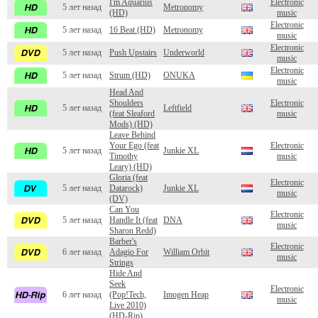
I'm Aquarius
Electronic
5 лет назад
Metronomy
(HD)
music
Electronic
5 лет назад
16 Beat (HD)
Metronomy
music
Electronic
5 лет назад
Push Upstairs
Underworld
music
Electronic
5 лет назад
Strum (HD)
ONUKA
music
Head And
Shoulders
Electronic
5 лет назад
Leftfield
(feat Sleaford
music
Mods) (HD)
Leave Behind
Your Ego (feat
Electronic
5 лет назад
Junkie XL
Timothy
music
Leary) (HD)
Gloria (feat
Electronic
5 лет назад
Datarock)
Junkie XL
music
(DV)
Can You
Electronic
5 лет назад
Handle It (feat
DNA
music
Sharon Redd)
Barber's
Electronic
6 лет назад
Adagio For
William Orbit
music
Strings
Hide And
Seek
Electronic
6 лет назад
(Pop!Tech,
Imogen Heap
music
Live 2010)
(HD-Rip)