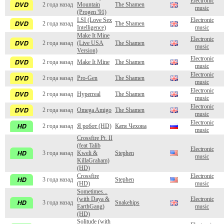
Electronic
2 года назад
Mountain
The Shamen
music
(Progen '91)
LSI (Love Sex
Electronic
2 года назад
The Shamen
Intelligence)
music
Make It Mine
Electronic
2 года назад
(Live USA
The Shamen
music
Version)
Electronic
2 года назад
Make It Mine
The Shamen
music
Electronic
2 года назад
Pro-Gen
The Shamen
music
Electronic
2 года назад
Hyperreal
The Shamen
music
Electronic
2 года назад
Omega Amigo
The Shamen
music
Electronic
2 года назад
Я робот (HD)
Катя Чехова
music
Crossfire Pt. II
(feat Talib
Electronic
3 года назад
Kweli &
Stephen
music
KillaGraham)
(HD)
Crossfire
Electronic
3 года назад
Stephen
(HD)
music
Sometimes...
(with Daya &
Electronic
3 года назад
Snakehips
EarthGang)
music
(HD)
Solitude (with