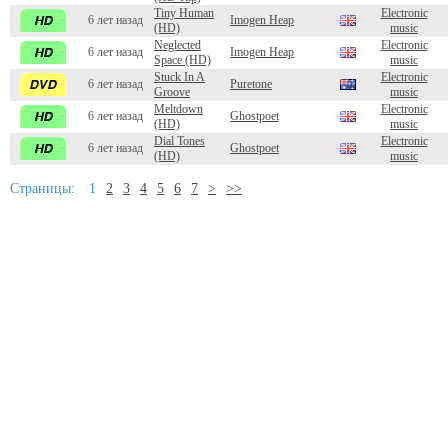
Tiny Human
Electronic
6 лет назад
Imogen Heap
(HD)
music
Neglected
Electronic
6 лет назад
Imogen Heap
Space (HD)
music
Stuck In A
Electronic
6 лет назад
Puretone
Groove
music
Meltdown
Electronic
6 лет назад
Ghostpoet
(HD)
music
Dial Tones
Electronic
6 лет назад
Ghostpoet
(HD)
music
Страницы:
1
2
3
4
5
6
7
>
>>