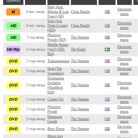
(пример)
Baby (feat.
Electronic
6 мес. назад
Marina & Luis
Clean Bandit
music
Fonsi) (M)
Solo (feat.
Electronic
6 мес. назад
Demi Lovato)
Clean Bandit
music
(HD)
Phorever
Electronic
1 год назад
The Shamen
People (HD)
music
Marble House
Electronic
2 года назад
(ver2) (HD-
The Knife
music
Rip)
Electronic
2 года назад
Transamazonia
The Shamen
music
Heal (The
Electronic
2 года назад
The Shamen
Separation)
music
Destination
Eschaton
Electronic
2 года назад
The Shamen
(Hardfloor
music
Edit)
Electronic
2 года назад
Comin' On
The Shamen
music
Phorever
Electronic
2 года назад
The Shamen
People
music
Ebeneezer
Electronic
2 года назад
The Shamen
Goode
music
Electronic
2 года назад
Boss Drum
The Shamen
music
Move Any