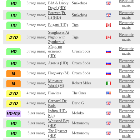
Electronic
3 года назад
BIA & Lucky
Snakehips
music
Daye) (HD)
Forever (Pt.
Electronic
3 года назад
Snakehips
II) (HD)
music
Electronic
3 года назад
Bugatti (HD)
Tiga
music
Sunglasses At
Electronic
3 года назад
Night (with
Tiga
music
Zyntherius)
Уйди, но
Electronic
3 года назад
останься
Cream Soda
music
(HD)
Electronic
3 года назад
Атомы (HD)
Cream Soda
music
Electronic
3 года назад
Подожгу (M)
Cream Soda
music
Miniature
Electronic
3 года назад
Robert Miles
World (M)
music
Electronic
4 года назад
Flawless
The Ones
music
Carnaval De
Electronic
4 года назад
Dario G
Paris
music
Indigo (HD-
Electronic
5 лет назад
Moloko
Rip)
music
Whitsand Bay
Electronic
5 лет назад
Metronomy
(HD)
music
The Upsetter
Electronic
5 лет назад
Metronomy
(HD)
music