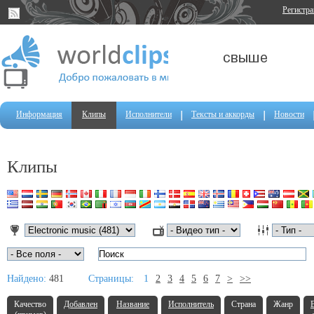
Регистр
Информация
Клипы
Исполнители
Тексты и аккорды
Новости
Клипы
Найдено:
481
Страницы:
1
2
3
4
5
6
7
>
>>
Качество
Добавлен
Название
Исполнитель
Страна
Жанр