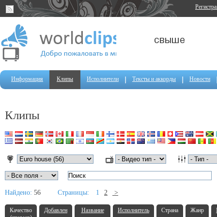
Регистр
Информация
Клипы
Исполнители
Тексты и аккорды
Новости
Клипы
Найдено:
56
Страницы:
1
2
>
Качество
Добавлен
Название
Исполнитель
Страна
Жанр