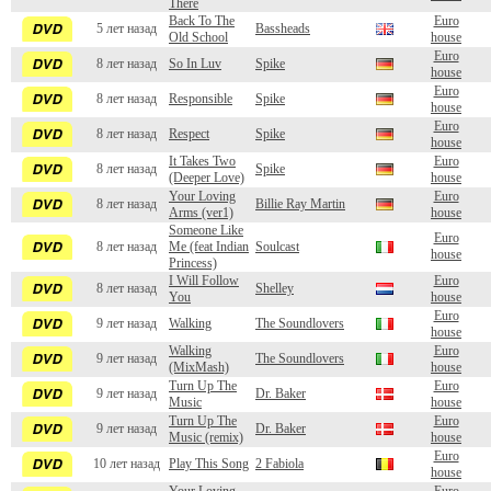
There
Back To The
Euro
5 лет назад
Bassheads
Old School
house
Euro
8 лет назад
So In Luv
Spike
house
Euro
8 лет назад
Responsible
Spike
house
Euro
8 лет назад
Respect
Spike
house
It Takes Two
Euro
8 лет назад
Spike
(Deeper Love)
house
Your Loving
Euro
8 лет назад
Billie Ray Martin
Arms (ver1)
house
Someone Like
Euro
8 лет назад
Me (feat Indian
Soulcast
house
Princess)
I Will Follow
Euro
8 лет назад
Shelley
You
house
Euro
9 лет назад
Walking
The Soundlovers
house
Walking
Euro
9 лет назад
The Soundlovers
(MixMash)
house
Turn Up The
Euro
9 лет назад
Dr. Baker
Music
house
Turn Up The
Euro
9 лет назад
Dr. Baker
Music (remix)
house
Euro
10 лет назад
Play This Song
2 Fabiola
house