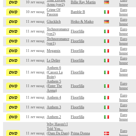
Your Loving
Euro
10 лет назад
Billie Ray Martin
Arms (ver2)
house
Crime Of
Euro
10 лет назад
Bamble B
Passion
house
Euro
11 лет назад
Glucklich
Heiko & Maiko
house
Technoromance
Euro
11 лет назад
Floorfilla
(ver2)
house
Technoromance
Euro
11 лет назад
Floorfilla
(ver1)
house
Euro
11 лет назад
Megamix
Floorfilla
house
Euro
11 лет назад
Le Delire
Floorfilla
house
Anthem 6
Euro
11 лет назад
(Cassez La
Floorfilla
house
Boite)
Anthem 5
Euro
11 лет назад
(Enter The
Floorfilla
house
Arena)
Euro
11 лет назад
Anthem 4
Floorfilla
house
Euro
11 лет назад
Anthem 3
Floorfilla
house
Euro
11 лет назад
Anthem 2
Floorfilla
house
Why Haven't I
Told You...
Euro
11 лет назад
(Dam Da Dam)
Prima Donna
house