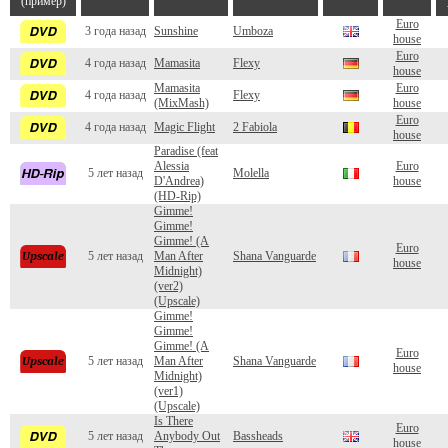
(пример)
Euro
3 года назад
Sunshine
Umboza
house
Euro
4 года назад
Mamasita
Flexy
house
Mamasita
Euro
4 года назад
Flexy
(MixMash)
house
Euro
4 года назад
Magic Flight
2 Fabiola
house
Paradise (feat
Alessia
Euro
5 лет назад
Molella
D'Andrea)
house
(HD-Rip)
Gimme!
Gimme!
Gimme! (A
Euro
5 лет назад
Man After
Shana Vanguarde
house
Midnight)
(ver2)
(Upscale)
Gimme!
Gimme!
Gimme! (A
Euro
5 лет назад
Man After
Shana Vanguarde
house
Midnight)
(ver1)
(Upscale)
Is There
Euro
5 лет назад
Anybody Out
Bassheads
house