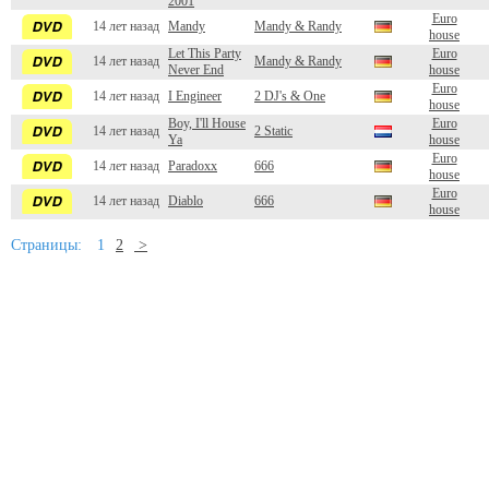
2001
Euro
14 лет назад
Mandy
Mandy & Randy
house
Let This Party
Euro
14 лет назад
Mandy & Randy
Never End
house
Euro
14 лет назад
I Engineer
2 DJ's & One
house
Boy, I'll House
Euro
14 лет назад
2 Static
Ya
house
Euro
14 лет назад
Paradoxx
666
house
Euro
14 лет назад
Diablo
666
house
Страницы:
1
2
>