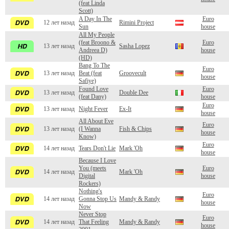
(feat Linda
Scott)
A Day In The
Euro
12 лет назад
Rimini Project
Sun
house
All My People
(feat Broono &
Euro
13 лет назад
Sasha Lopez
Andreea D)
house
(HD)
Bang To The
Euro
13 лет назад
Beat (feat
Groovecult
house
Safiye)
Found Love
Euro
13 лет назад
Double Dee
(feat Dany)
house
Euro
13 лет назад
Night Fever
Ex-It
house
All About Eve
Euro
13 лет назад
(I Wanna
Fish & Chips
house
Know)
Euro
14 лет назад
Tears Don't Lie
Mark 'Oh
house
Because I Love
You (meets
Euro
14 лет назад
Mark 'Oh
Digital
house
Rockers)
Nothing's
Euro
14 лет назад
Gonna Stop Us
Mandy & Randy
house
Now
Never Stop
Euro
14 лет назад
That Feeling
Mandy & Randy
house