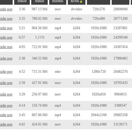
файла
файла
формат
кодек
Indie pop
3:36
987.13 Мб
mov
dvvideo
720x576
28800000
Indie pop
3:35
780.02 Мб
mov
dvvideo
720x480
28771200
Indie pop
5:21
904.56 Мб
mp4
h264
1920x1080
23287881
Indie pop
6:57
1.2 Гб
mp4
h264
1920x1080
24299540
Indie pop
4:05
722.01 Мб
mp4
h264
1920x1080
24387414
Indie pop
2:38
346.52 Мб
mp4
h264
1920x1080
17980482
Indie pop
4:52
715.31 Мб
mkv
h264
1280x720
20482276
Indie pop
2:59
427.91 Мб
mov
h264
1920x1080
19795433
Indie pop
3:29
256.97 Мб
mov
h264
1920x816
9984915
Indie pop
4:14
110.74 Мб
mp4
h264
1920x1080
3388547
Indie pop
3:45
807.06 Мб
mp4
h264
2944x2160
29685358
Indie pop
4:02
424.91 Мб
mov
h264
1920x1080
13139171