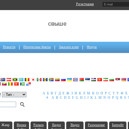
Регистрация
Новости
Интересные факты
Заказать клип
Форум
А
Б
В
Г
Д
Е
Ж
З
И
К
Л
М
Н
О
П
Р
С
Т
У
Ф
Х
#
A
B
C
D
E
F
G
H
I
J
K
L
M
N
O
P
Q
R
S
Жанр
Время
Размер
Видео
Видео
Разрешение
Битрейт