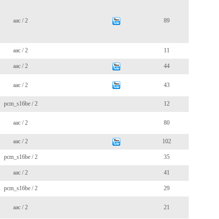
aac / 2
89
aac / 2
11
aac / 2
44
aac / 2
43
pcm_s16be / 2
12
aac / 2
80
aac / 2
102
pcm_s16be / 2
35
aac / 2
41
pcm_s16be / 2
29
aac / 2
21