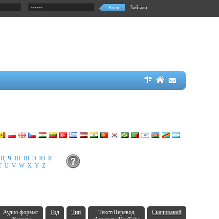
Забыли
Ц
Ч
Ш
Щ
Э
Ю
Я
T
U
V
W
X
Y
Z
Аудио формат
Год
Тип
Текст/Перевод
Скачиваний