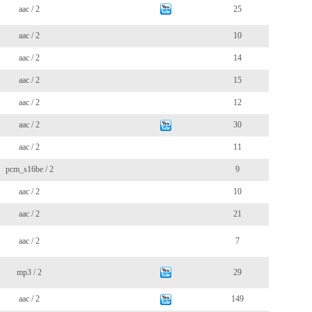
aac / 2
25
aac / 2
10
aac / 2
14
aac / 2
15
aac / 2
12
aac / 2
30
aac / 2
11
pcm_s16be / 2
9
aac / 2
10
aac / 2
21
aac / 2
7
mp3 / 2
29
aac / 2
149