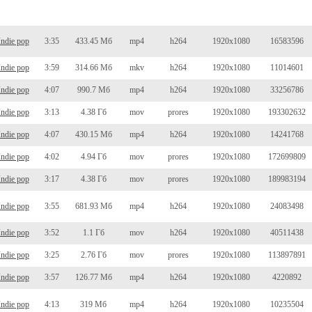
Indie pop
3:35
433.45 Мб
mp4
h264
1920x1080
16583596
Indie pop
3:59
314.66 Мб
mkv
h264
1920x1080
11014601
Indie pop
4:07
990.7 Мб
mp4
h264
1920x1080
33256786
Indie pop
3:13
4.38 Гб
mov
prores
1920x1080
193302632
Indie pop
4:07
430.15 Мб
mp4
h264
1920x1080
14241768
Indie pop
4:02
4.94 Гб
mov
prores
1920x1080
172699809
Indie pop
3:17
4.38 Гб
mov
prores
1920x1080
189983194
Indie pop
3:55
681.93 Мб
mp4
h264
1920x1080
24083498
Indie pop
3:52
1.1 Гб
mov
h264
1920x1080
40511438
Indie pop
3:25
2.76 Гб
mov
prores
1920x1080
113897891
Indie pop
3:57
126.77 Мб
mp4
h264
1920x1080
4220892
Indie pop
4:13
319 Мб
mp4
h264
1920x1080
10235504