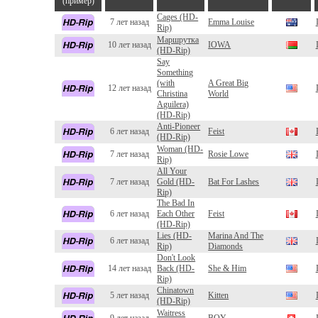
(пример)
Cages (HD-
7 лет назад
Emma Louise
Rip)
Маршрутка
10 лет назад
IOWA
(HD-Rip)
Say
Something
(with
A Great Big
12 лет назад
Christina
World
Aguilera)
(HD-Rip)
Anti-Pioneer
6 лет назад
Feist
(HD-Rip)
Woman (HD-
7 лет назад
Rosie Lowe
Rip)
All Your
7 лет назад
Gold (HD-
Bat For Lashes
Rip)
The Bad In
6 лет назад
Each Other
Feist
(HD-Rip)
Lies (HD-
Marina And The
6 лет назад
Rip)
Diamonds
Don't Look
14 лет назад
Back (HD-
She & Him
Rip)
Chinatown
5 лет назад
Kitten
(HD-Rip)
Waitress