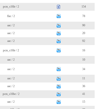
pcm_s16le / 2
154
flac / 2
78
aac / 2
90
aac / 2
20
aac / 2
92
pcm_s16le / 2
16
aac / 2
10
aac / 2
34
aac / 2
11
aac / 2
36
pcm_s16be / 2
41
aac / 2
15