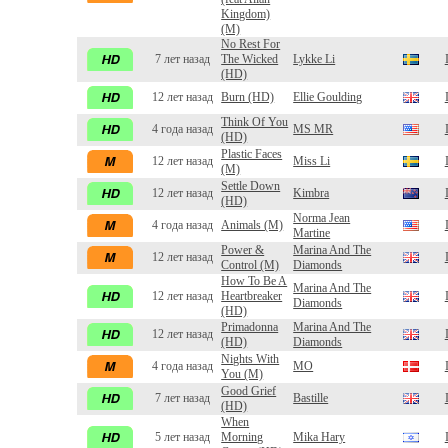
Kingdom)
(M)
No Rest For
7 лет назад
The Wicked
Lykke Li
(HD)
12 лет назад
Burn (HD)
Ellie Goulding
Think Of You
4 года назад
MS MR
(HD)
Plastic Faces
12 лет назад
Miss Li
(M)
Settle Down
12 лет назад
Kimbra
(HD)
Norma Jean
4 года назад
Animals (M)
Martine
Power &
Marina And The
12 лет назад
Control (M)
Diamonds
How To Be A
Marina And The
12 лет назад
Heartbreaker
Diamonds
(HD)
Primadonna
Marina And The
12 лет назад
(HD)
Diamonds
Nights With
4 года назад
MO
You (M)
Good Grief
7 лет назад
Bastille
(HD)
When
5 лет назад
Morning
Mika Hary