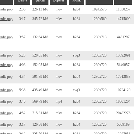
файла
файла
формат
кодек
Indie pop
2:36
226.13 Мб
mov
h264
1024x576
11830257
Indie pop
3:17
345.72 Мб
mkv
h264
1280x560
14715000
Indie pop
3:57
132.64 Мб
mov
h264
1280x718
4431297
Indie pop
5:23
520.65 Мб
mov
svq3
1280x720
13392091
Indie pop
4:03
152.95 Мб
mov
h264
1280x720
5149857
Indie pop
4:34
591.89 Мб
mov
h264
1280x720
17912838
Indie pop
5:36
435.49 Мб
mov
svq3
1280x720
10724120
Indie pop
3:46
569.79 Мб
mp4
h264
1280x720
18801204
Indie pop
4:52
715.31 Мб
mkv
h264
1280x720
20482276
Indie pop
3:17
126.38 Мб
mov
h264
1280x720
5059189