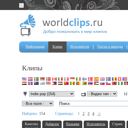
Информация
Клипы
Исполнители
Тексты и аккорды
Клипы
Найдено:
154
Страницы:
1
2
3
4
>
Качество
Добавлен
Название
Исполнитель
Страна