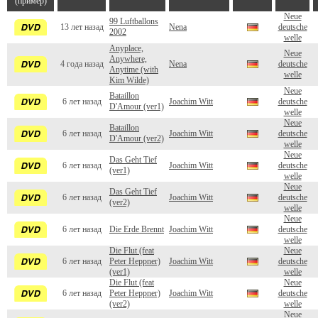
(пример)
Neue
99 Luftballons
13 лет назад
Nena
deutsche
2002
welle
Anyplace,
Neue
Anywhere,
4 года назад
Nena
deutsche
Anytime (with
welle
Kim Wilde)
Neue
Bataillon
6 лет назад
Joachim Witt
deutsche
D'Amour (ver1)
welle
Neue
Bataillon
6 лет назад
Joachim Witt
deutsche
D'Amour (ver2)
welle
Neue
Das Geht Tief
6 лет назад
Joachim Witt
deutsche
(ver1)
welle
Neue
Das Geht Tief
6 лет назад
Joachim Witt
deutsche
(ver2)
welle
Neue
6 лет назад
Die Erde Brennt
Joachim Witt
deutsche
welle
Die Flut (feat
Neue
6 лет назад
Peter Heppner)
Joachim Witt
deutsche
(ver1)
welle
Die Flut (feat
Neue
6 лет назад
Peter Heppner)
Joachim Witt
deutsche
(ver2)
welle
Neue