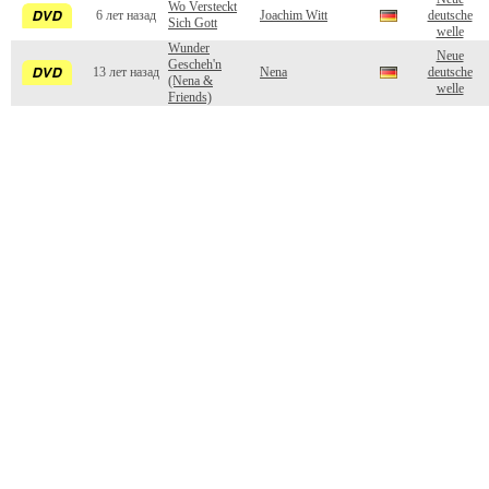
Wo Versteckt
6 лет назад
Joachim Witt
deutsche
Sich Gott
welle
Wunder
Neue
Gescheh'n
13 лет назад
Nena
deutsche
(Nena &
welle
Friends)