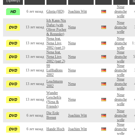
(пример)
ф
Neue
6 лет назад
Gloria (HD)
Joachim Witt
deutsche
welle
Ich Kann Nix
Neue
Dafur (with
13 лет назад
Nena
deutsche
Oliver Pocher
welle
& Remmler)
Nena feat.
Neue
13 лет назад
Nena Live,
Nena
deutsche
1:
2002 (part 1)
welle
Nena feat.
Neue
13 лет назад
Nena Live,
Nena
deutsche
5
2002 (part 2)
welle
99
Neue
13 лет назад
Luftballons
Nena
deutsche
2002
welle
Neue
Leuchtturm
13 лет назад
Nena
deutsche
2002
welle
Wunder
Neue
Gescheh'n
13 лет назад
Nena
deutsche
(Nena &
welle
Friends)
Neue
Die Erde
6 лет назад
Joachim Witt
deutsche
Brennt
welle
Neue
6 лет назад
Hande Hoch
Joachim Witt
deutsche
welle