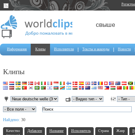
Регистр
Информация
Клипы
Исполнители
Тексты и аккорды
Новости
Клипы
Найдено:
30
Качество
Добавлен
Название
Исполнитель
Страна
Жанр
В