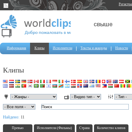
Регистр
Информация
Клипы
Исполнители
Тексты и аккорды
Новости
Клипы
Найдено:
11
Превью
Исполнители (Фильмы)
Страна
Количество клипов