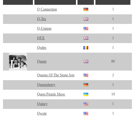
Q Connection
1
Q-Tex
1
Q-Unique
1
QFX
1
Qodes
1
Queen
86
Queens Of The Stone Age
2
Queensberry
1
Quest Pistols Show
19
Quincy
1
Qwote
1