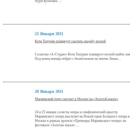
Нури Кухилава. ...
21 Января 2011
Кети Топурия планирует сыграть свадьбу весной
Солистка «А-Студио» Кети Топурия планирует весной выйти за
Под венец певица пойдет с бизнесменом по имени Леван....
20 Января 2011
Мариинский театр сыграет в Москве на «Золотой маске»
24 и 25 января солисты оперы и симфонический оркестр
Мариинского театра выступят на Новой сцене Большого театра в
Москве в рамках проекта «Премьеры Мариинского театра» на
фестивале «Золотая маска». ...