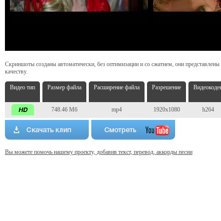
Скриншоты созданы автоматически, без оптимизации и со сжатием, они представлены
качеству.
Видео тип
Размер файла
Расширение файла
Разрешение
Видеокоде
748.46 Мб
mp4
1920x1080
h264
Вы можете помочь нашему проекту, добавив текст, перевод, аккорды песни