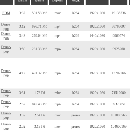
файла
файла
формат
кодек
EDM
3:37
501.58 Мб
mov
h264
1920x1080
19135536
Dance-
3:12
896.71 Мб
mp4
h264
1920x1080
38783097
pop
Dance-
3:48
279.04 Мб
mp4
h264
1440x1080
9969574
pop
Dance-
3:50
281.38 Мб
mp4
h264
1920x1080
9925260
pop
Dance-
4:17
491.32 Мб
mp4
h264
1920x1080
15702766
pop
Dance-
3:31
1.76 Гб
mkv
h264
1920x1080
71512000
pop
Dance-
2:57
845.43 Мб
mp4
h264
1920x1080
39370851
pop
Dance-
3:32
2.54 Гб
mov
prores
1920x1080
101083566
pop
Dance-
2:52
3.13 Гб
mov
prores
1920x1080
154606169
pop