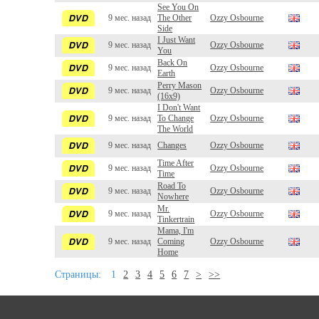
See You On
9 мес. назад
The Other
Ozzy Osbourne
Side
I Just Want
9 мес. назад
Ozzy Osbourne
You
Back On
9 мес. назад
Ozzy Osbourne
Earth
Perry Mason
9 мес. назад
Ozzy Osbourne
(16x9)
I Don't Want
9 мес. назад
To Change
Ozzy Osbourne
The World
9 мес. назад
Changes
Ozzy Osbourne
Time After
9 мес. назад
Ozzy Osbourne
Time
Road To
9 мес. назад
Ozzy Osbourne
Nowhere
Mr.
9 мес. назад
Ozzy Osbourne
Tinkertrain
Mama, I'm
9 мес. назад
Coming
Ozzy Osbourne
Home
Страницы:
1
2
3
4
5
6
7
>
>>