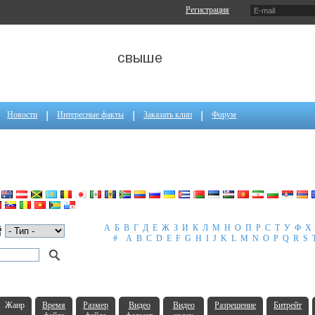
Регистрация
Новости
Интересные факты
Заказать клип
Форум
А
Б
В
Г
Д
Е
Ж
З
И
К
Л
М
Н
О
П
Р
С
Т
У
Ф
Х
#
A
B
C
D
E
F
G
H
I
J
K
L
M
N
O
P
Q
R
S
Жанр
Время
Размер
Видео
Видео
Разрешение
Битрейт