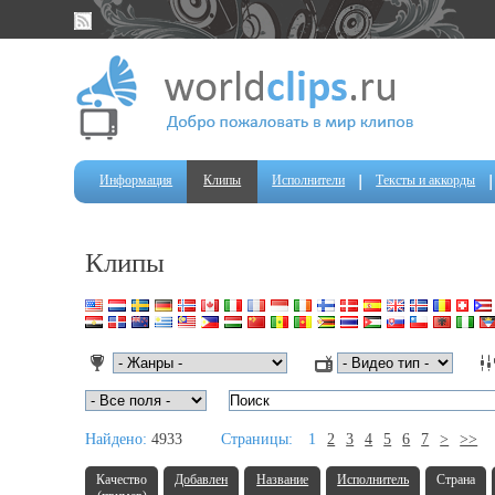
Информация
Клипы
Исполнители
Тексты и аккорды
Клипы
Найдено:
4933
Страницы:
1
2
3
4
5
6
7
>
>>
Качество
Добавлен
Название
Исполнитель
Страна