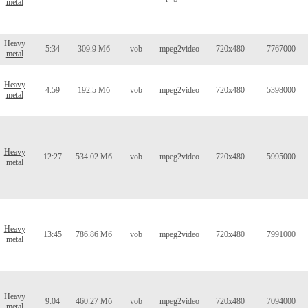
metal
Heavy
5:34
309.9 Мб
vob
mpeg2video
720x480
7767000
metal
Heavy
4:59
192.5 Мб
vob
mpeg2video
720x480
5398000
metal
Heavy
12:27
534.02 Мб
vob
mpeg2video
720x480
5995000
metal
Heavy
13:45
786.86 Мб
vob
mpeg2video
720x480
7991000
metal
Heavy
9:04
460.27 Мб
vob
mpeg2video
720x480
7094000
metal