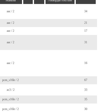
/Каналы
/Аккорды/YouTube
aac / 2
34
aac / 2
21
aac / 2
17
aac / 2
31
aac / 2
16
pcm_s16le / 2
67
ac3 / 2
33
pcm_s16le / 2
35
pcm_s16le / 2
30