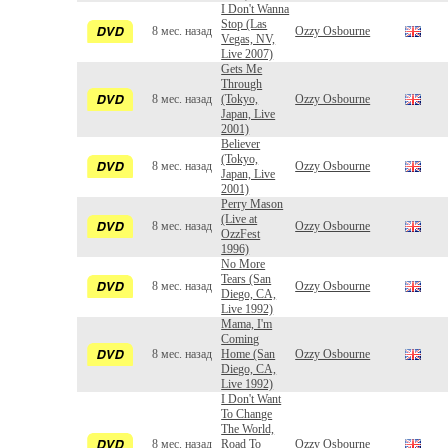
I Don't Wanna
Stop (Las
8 мес. назад
Ozzy Osbourne
Vegas, NV,
Live 2007)
Gets Me
Through
8 мес. назад
(Tokyo,
Ozzy Osbourne
Japan, Live
2001)
Believer
(Tokyo,
8 мес. назад
Ozzy Osbourne
Japan, Live
2001)
Perry Mason
(Live at
8 мес. назад
Ozzy Osbourne
OzzFest
1996)
No More
Tears (San
8 мес. назад
Ozzy Osbourne
Diego, CA,
Live 1992)
Mama, I'm
Coming
8 мес. назад
Home (San
Ozzy Osbourne
Diego, CA,
Live 1992)
I Don't Want
To Change
The World,
8 мес. назад
Road To
Ozzy Osbourne