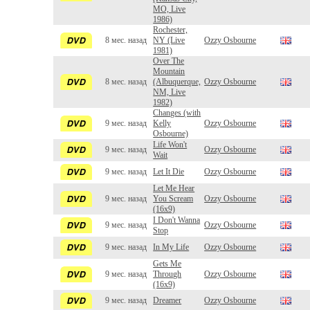
MO, Live
1986)
Rochester,
8 мес. назад
NY (Live
Ozzy Osbourne
1981)
Over The
Mountain
8 мес. назад
(Albuquerque,
Ozzy Osbourne
NM, Live
1982)
Changes (with
9 мес. назад
Kelly
Ozzy Osbourne
Osbourne)
Life Won't
9 мес. назад
Ozzy Osbourne
Wait
9 мес. назад
Let It Die
Ozzy Osbourne
Let Me Hear
9 мес. назад
You Scream
Ozzy Osbourne
(16x9)
I Don't Wanna
9 мес. назад
Ozzy Osbourne
Stop
9 мес. назад
In My Life
Ozzy Osbourne
Gets Me
9 мес. назад
Through
Ozzy Osbourne
(16x9)
9 мес. назад
Dreamer
Ozzy Osbourne