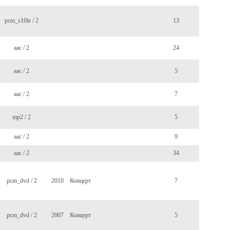
pcm_s16le / 2
13
aac / 2
24
aac / 2
5
aac / 2
7
mp2 / 2
5
aac / 2
9
aac / 2
34
pcm_dvd / 2
2010
Концерт
7
pcm_dvd / 2
2007
Концерт
5