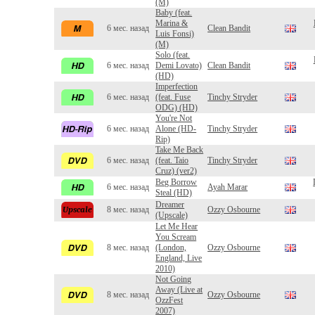
(M)
Baby (feat.
Marina &
6 мес. назад
Clean Bandit
Luis Fonsi)
(M)
Solo (feat.
6 мес. назад
Demi Lovato)
Clean Bandit
(HD)
Imperfection
6 мес. назад
(feat. Fuse
Tinchy Stryder
ODG) (HD)
You're Not
6 мес. назад
Alone (HD-
Tinchy Stryder
Rip)
Take Me Back
6 мес. назад
(feat. Taio
Tinchy Stryder
Cruz) (ver2)
Beg Borrow
6 мес. назад
Ayah Marar
Steal (HD)
Dreamer
8 мес. назад
Ozzy Osbourne
(Upscale)
Let Me Hear
You Scream
8 мес. назад
(London,
Ozzy Osbourne
England, Live
2010)
Not Going
Away (Live at
8 мес. назад
Ozzy Osbourne
OzzFest
2007)