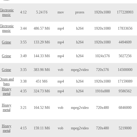
Electronic
4:12
5.24 Гб
mov
prores
1920x1080
177228993
music
Electronic
3:44
486.57 Мб
mp4
h264
1920x1080
17833656
music
Grime
3:55
133.29 Мб
mp4
h264
1920x1080
4494609
Grime
3:49
144.33 Мб
mp4
h264
1024x576
5027256
Grime
3:35
383.96 Мб
vob
mpeg2video
720x576
14500000
Drum and
3:38
451 Мб
mp4
h264
1920x1080
17159089
bass
Heavy
4:35
324.73 Мб
mp4
h264
1916x888
9586562
metal
Heavy
3:21
164.52 Мб
vob
mpeg2video
720x480
6846000
metal
Heavy
4:15
159.11 Мб
vob
mpeg2video
720x480
5219000
metal