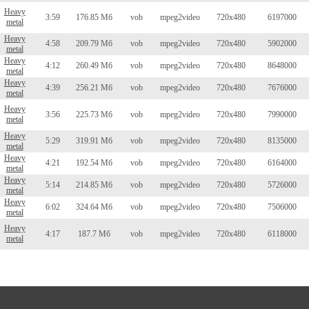
Heavy
3:59
176.85 Мб
vob
mpeg2video
720x480
6197000
metal
Heavy
4:58
209.79 Мб
vob
mpeg2video
720x480
5902000
metal
Heavy
4:12
260.49 Мб
vob
mpeg2video
720x480
8648000
metal
Heavy
4:39
256.21 Мб
vob
mpeg2video
720x480
7676000
metal
Heavy
3:56
225.73 Мб
vob
mpeg2video
720x480
7990000
metal
Heavy
5:29
319.91 Мб
vob
mpeg2video
720x480
8135000
metal
Heavy
4:21
192.54 Мб
vob
mpeg2video
720x480
6164000
metal
Heavy
5:14
214.85 Мб
vob
mpeg2video
720x480
5726000
metal
Heavy
6:02
324.64 Мб
vob
mpeg2video
720x480
7506000
metal
Heavy
4:17
187.7 Мб
vob
mpeg2video
720x480
6118000
metal