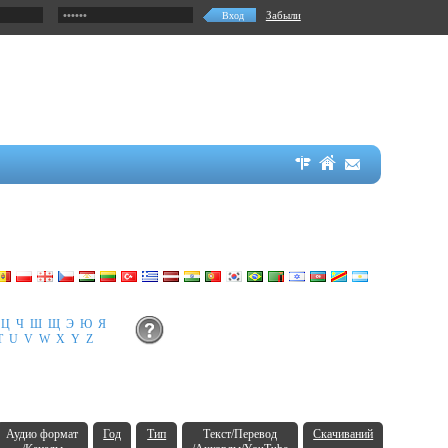
Забыли
Ц
Ч
Ш
Щ
Э
Ю
Я
T
U
V
W
X
Y
Z
Аудио формат
Год
Тип
Текст/Перевод
Скачиваний