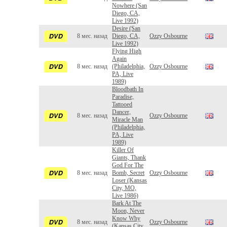
Nowhere (San
Diego, CA,
Live 1992)
Desire (San
8 мес. назад
Diego, CA,
Ozzy Osbourne
Live 1992)
Flying High
Again
8 мес. назад
(Philadelphia,
Ozzy Osbourne
PA, Live
1989)
Bloodbath In
Paradise,
Tattooed
Dancer,
8 мес. назад
Ozzy Osbourne
Miracle Man
(Philadelphia,
PA, Live
1989)
Killer Of
Giants, Thank
God For The
8 мес. назад
Bomb, Secret
Ozzy Osbourne
Loser (Kansas
City, MO,
Live 1986)
Bark At The
Moon, Never
Know Why
8 мес. назад
Ozzy Osbourne
(Kansas City,