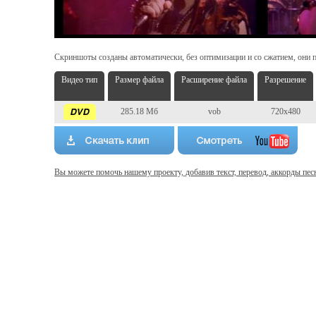
Скриншоты созданы автоматически, без оптимизации и со сжатием, они п
Видео тип
Размер файла
Расширение файла
Разрешение
285.18 Мб
vob
720x480
Вы можете помочь нашему проекту, добавив текст, перевод, аккорды пес