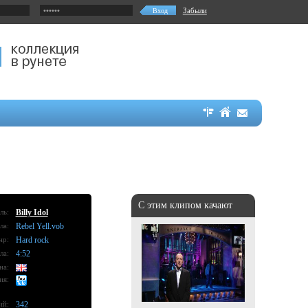
Забыли
С этим клипом качают
ль:
Billy Idol
ла:
Rebel Yell.vob
нр:
Hard rock
ла:
4:52
на:
ия:
ий:
342