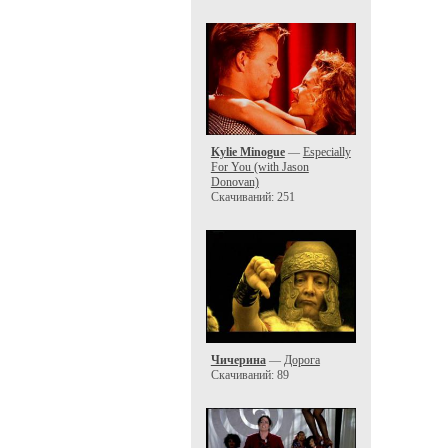
Kylie Minogue
—
Especially
For You (with Jason
Donovan)
Скачиваний: 251
Чичерина
—
Дорога
Скачиваний: 89