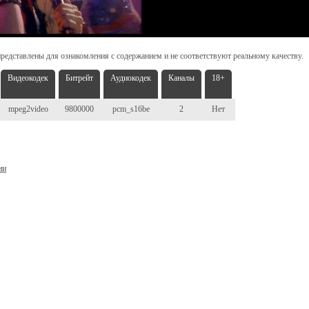
редставлены для ознакомления с содержанием и не соответствуют реальному качеству.
Видеокодек
Битрейт
Аудиокодек
Каналы
18+
mpeg2video
9800000
pcm_s16be
2
Нет
ни