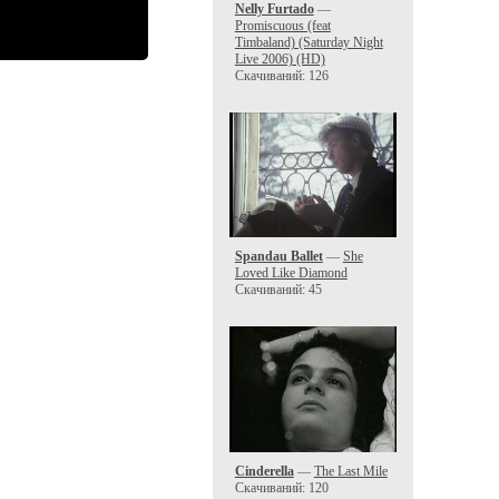
Nelly Furtado
—
Promiscuous (feat
Timbaland) (Saturday Night
Live 2006) (HD)
Скачиваний: 126
Spandau Ballet
—
She
Loved Like Diamond
Скачиваний: 45
Cinderella
—
The Last Mile
Скачиваний: 120