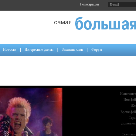
Регистрация
Новости
Интересные факты
Заказать клип
Форум
Исполните
Имя фай
Жа
Время фай
Стра
Дополнен
Скачиван