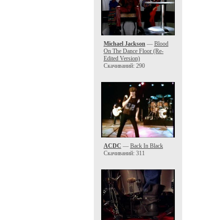
Michael Jackson
—
Blood
On The Dance Floor (Re-
Edited Version)
Скачиваний: 290
ACDC
—
Back In Black
Скачиваний: 311