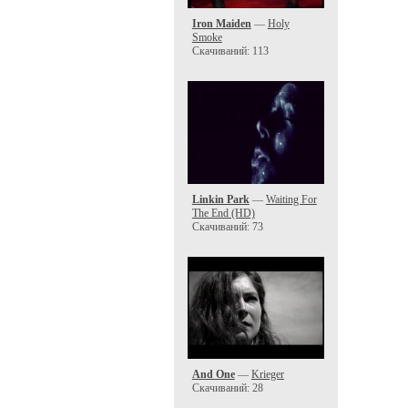
Iron Maiden
—
Holy
Smoke
Скачиваний: 113
Linkin Park
—
Waiting For
The End (HD)
Скачиваний: 73
And One
—
Krieger
Скачиваний: 28