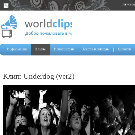
Регистр
Информация
Клипы
Исполнители
Тексты и аккорды
Новости
Клип: Underdog (ver2)