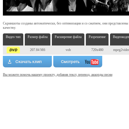
Скриншоты созданы автоматически, без оптимизации и со сжатием, они представлены
качеству.
Видео тип
Размер файла
Расширение файла
Разрешение
Видеокоде
207.84 Мб
vob
720x480
mpeg2vide
Вы можете помочь нашему проекту, добавив текст, перевод, аккорды песни