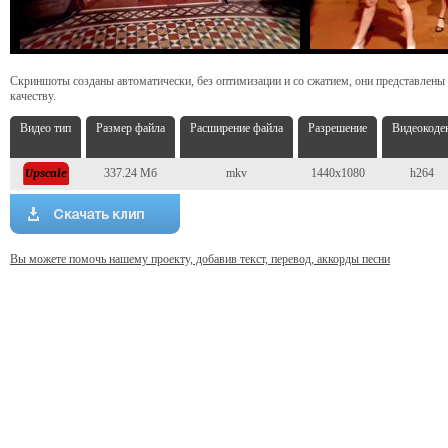
Скриншоты созданы автоматически, без оптимизации и со сжатием, они представлены
качеству.
Видео тип
Размер файла
Расширение файла
Разрешение
Видеокоде
337.24 Мб
mkv
1440x1080
h264
Вы можете помочь нашему проекту, добавив текст, перевод, аккорды песни