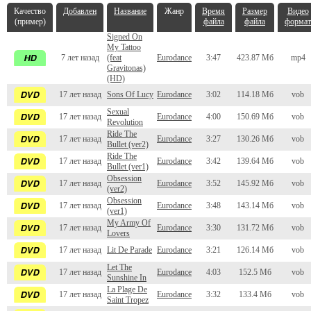
Качество
Добавлен
Название
Жанр
Время
Размер
Видео
(пример)
файла
файла
формат
Signed On
My Tattoo
7 лет назад
(feat
Eurodance
3:47
423.87 Мб
mp4
Gravitonas)
(HD)
17 лет назад
Sons Of Lucy
Eurodance
3:02
114.18 Мб
vob
Sexual
17 лет назад
Eurodance
4:00
150.69 Мб
vob
Revolution
Ride The
17 лет назад
Eurodance
3:27
130.26 Мб
vob
Bullet (ver2)
Ride The
17 лет назад
Eurodance
3:42
139.64 Мб
vob
Bullet (ver1)
Obsession
17 лет назад
Eurodance
3:52
145.92 Мб
vob
(ver2)
Obsession
17 лет назад
Eurodance
3:48
143.14 Мб
vob
(ver1)
My Army Of
17 лет назад
Eurodance
3:30
131.72 Мб
vob
Lovers
17 лет назад
Lit De Parade
Eurodance
3:21
126.14 Мб
vob
Let The
17 лет назад
Eurodance
4:03
152.5 Мб
vob
Sunshine In
La Plage De
17 лет назад
Eurodance
3:32
133.4 Мб
vob
Saint Tropez