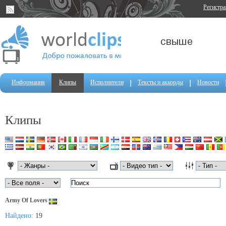
Регистр
Информация
Клипы
Исполнители
Тексты и аккорды
Новости
Клипы
Army Of Lovers
Найдено:
19