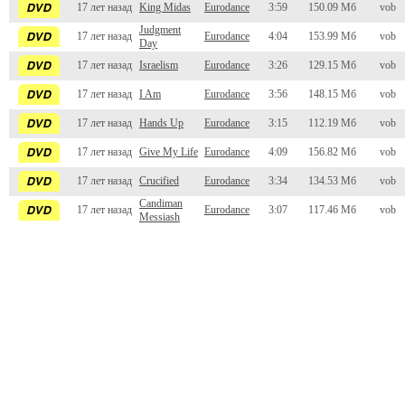
17 лет назад
King Midas
Eurodance
3:59
150.09 Мб
vob
Judgment
17 лет назад
Eurodance
4:04
153.99 Мб
vob
Day
17 лет назад
Israelism
Eurodance
3:26
129.15 Мб
vob
17 лет назад
I Am
Eurodance
3:56
148.15 Мб
vob
17 лет назад
Hands Up
Eurodance
3:15
112.19 Мб
vob
17 лет назад
Give My Life
Eurodance
4:09
156.82 Мб
vob
17 лет назад
Crucified
Eurodance
3:34
134.53 Мб
vob
Candiman
17 лет назад
Eurodance
3:07
117.46 Мб
vob
Messiash