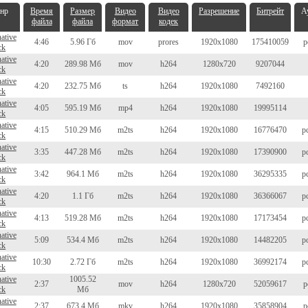
нр
Время
Размер
Видео
Видео
Разрешение
Битрейт
А
файла
файла
формат
кодек
native
4:46
5.96 Гб
mov
prores
1920x1080
175410059
p
ck
native
4:20
289.98 Мб
mov
h264
1280x720
9207044
ck
native
4:20
232.75 Мб
ts
h264
1920x1080
7492160
ck
native
4:05
595.19 Мб
mp4
h264
1920x1080
19995114
ck
native
4:15
510.29 Мб
m2ts
h264
1920x1080
16776470
p
ck
native
3:35
447.28 Мб
m2ts
h264
1920x1080
17390900
p
ck
native
3:42
964.1 Мб
m2ts
h264
1920x1080
36295335
p
ck
native
4:20
1.1 Гб
m2ts
h264
1920x1080
36366067
p
ck
native
4:13
519.28 Мб
m2ts
h264
1920x1080
17173454
p
ck
native
5:09
534.4 Мб
m2ts
h264
1920x1080
14482205
p
ck
native
10:30
2.72 Гб
m2ts
h264
1920x1080
36992174
p
ck
native
1005.52
2:37
mov
h264
1280x720
52059617
p
ck
Мб
native
2:37
673.4 Мб
mkv
h264
1920x1080
35858904
p