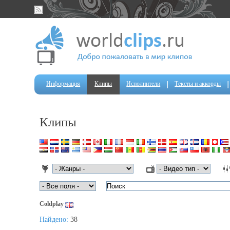
Информация
Клипы
Исполнители
Тексты и аккорды
Клипы
Coldplay
Найдено:
38