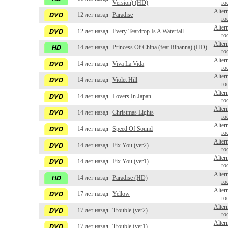
Version) (HD)
ro
Alter
12 лет назад
Paradise
ro
Alter
12 лет назад
Every Teardrop Is A Waterfall
ro
Alter
14 лет назад
Princess Of China (feat Rihanna) (HD)
ro
Alter
14 лет назад
Viva La Vida
ro
Alter
14 лет назад
Violet Hill
ro
Alter
14 лет назад
Lovers In Japan
ro
Alter
14 лет назад
Christmas Lights
ro
Alter
14 лет назад
Speed Of Sound
ro
Alter
14 лет назад
Fix You (ver2)
ro
Alter
14 лет назад
Fix You (ver1)
ro
Alter
14 лет назад
Paradise (HD)
ro
Alter
17 лет назад
Yellow
ro
Alter
17 лет назад
Trouble (ver2)
ro
Alter
17 лет назад
Trouble (ver1)