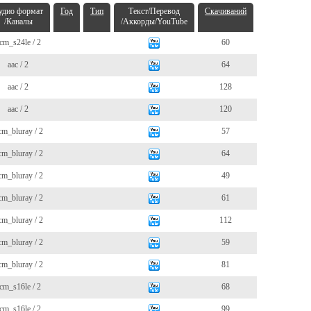
удио формат
Год
Тип
Текст/Перевод
Скачиваний
/Каналы
/Аккорды/YouTube
cm_s24le / 2
60
aac / 2
64
aac / 2
128
aac / 2
120
cm_bluray / 2
57
cm_bluray / 2
64
cm_bluray / 2
49
cm_bluray / 2
61
cm_bluray / 2
112
cm_bluray / 2
59
cm_bluray / 2
81
cm_s16le / 2
68
cm_s16le / 2
99