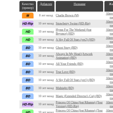
Качество
Добавлен
Название
Жа
(пример)
Alter
8 лет назад
Charlie Brown (M)
ro
Alter
10 лет назад
Strawberry Swing (HD-Rip)
ro
Hymn For The Weekend (feat
Alter
10 лет назад
Beyonce) (HD)
ro
Alter
10 лет назад
A Sky Full Of Stars (ver2) (HD)
ro
Alter
10 лет назад
Ghost Story (BD)
ro
Always In My Head (Artwork
Alter
10 лет назад
Animation) (BD)
ro
Alter
10 лет назад
All Your Friends (BD)
ro
Alter
10 лет назад
True Love (BD)
ro
Alter
10 лет назад
A Sky Full Of Stars (ver1) (BD)
ro
Alter
10 лет назад
Midnight (BD)
ro
Alter
10 лет назад
Magic (Extended Director's Cut) (BD)
ro
Princess Of China (feat Rihanna) (Tour
Alter
10 лет назад
Version) (HD-Rip)
ro
Princess Of China (feat Rihanna) (Tour
Alter
10 лет назад