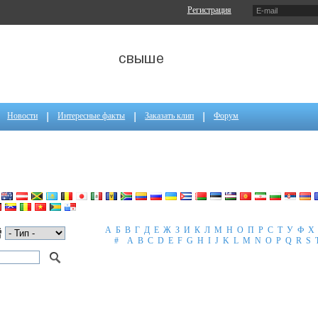
Регистрация
Новости
Интересные факты
Заказать клип
Форум
А
Б
В
Г
Д
Е
Ж
З
И
К
Л
М
Н
О
П
Р
С
Т
У
Ф
Х
#
A
B
C
D
E
F
G
H
I
J
K
L
M
N
O
P
Q
R
S