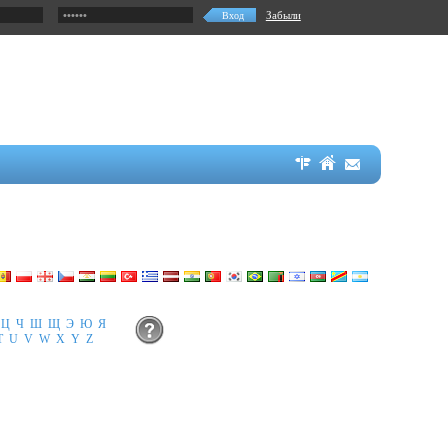
Забыли
Ц
Ч
Ш
Щ
Э
Ю
Я
T
U
V
W
X
Y
Z