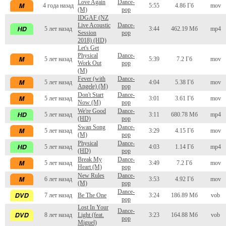
Love Again
Dance-
4 года назад
5:55
4.86 Гб
mov
(M)
pop
IDGAF (NZ
Live Acoustic
Dance-
5 лет назад
3:44
462.19 Мб
mp4
Session
pop
2018) (HD)
Let's Get
Physical
Dance-
5 лет назад
5:39
7.2 Гб
mov
Work Out
pop
(M)
Fever (with
Dance-
5 лет назад
4:04
5.38 Гб
mov
Angele) (M)
pop
Don't Start
Dance-
5 лет назад
3:01
3.61 Гб
mov
Now (M)
pop
We're Good
Dance-
5 лет назад
3:11
680.78 Мб
mp4
(HD)
pop
Swan Song
Dance-
5 лет назад
3:29
4.15 Гб
mov
(M)
pop
Physical
Dance-
5 лет назад
4:03
1.14 Гб
mp4
(HD)
pop
Break My
Dance-
5 лет назад
3:49
7.2 Гб
mov
Heart (M)
pop
New Rules
Dance-
6 лет назад
3:53
4.92 Гб
mov
(M)
pop
Dance-
7 лет назад
Be The One
3:24
186.89 Мб
vob
pop
Lost In Your
Dance-
8 лет назад
Light (feat.
3:23
164.88 Мб
vob
pop
Miguel)