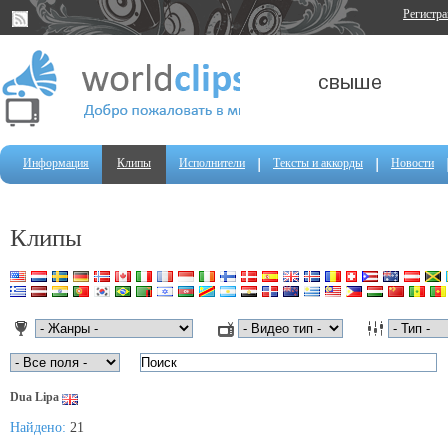
Регистр
Информация
Клипы
Исполнители
Тексты и аккорды
Новости
Клипы
Dua Lipa
Найдено:
21