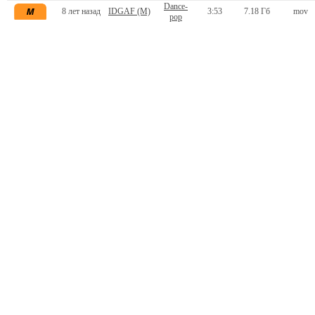
Dance-
8 лет назад
IDGAF (M)
3:53
7.18 Гб
mov
pop