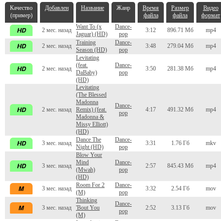
Качество
Добавлен
Название
Жанр
Время
Размер
Видео
(пример)
файла
файла
формат
Want To (x
Dance-
2 мес. назад
3:12
896.71 Мб
mp4
Jaguar) (HD)
pop
Training
Dance-
2 мес. назад
3:48
279.04 Мб
mp4
Season (HD)
pop
Levitating
(feat.
Dance-
2 мес. назад
3:50
281.38 Мб
mp4
DaBaby)
pop
(HD)
Levitating
(The Blessed
Madonna
Dance-
2 мес. назад
Remix) (feat.
4:17
491.32 Мб
mp4
pop
Madonna &
Missy Elliott)
(HD)
Dance The
Dance-
3 мес. назад
3:31
1.76 Гб
mkv
Night (HD)
pop
Blow Your
Mind
Dance-
3 мес. назад
2:57
845.43 Мб
mp4
(Mwah)
pop
(HD)
Room For 2
Dance-
3 мес. назад
3:32
2.54 Гб
mov
(M)
pop
Thinking
Dance-
3 мес. назад
'Bout You
2:52
3.13 Гб
mov
pop
(M)