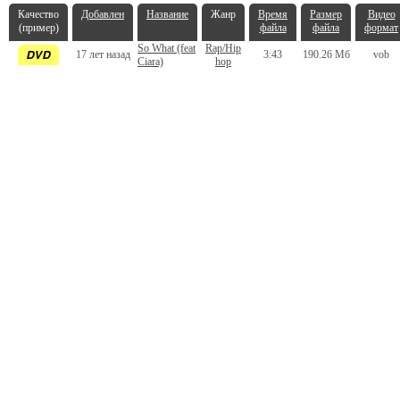
Качество
Добавлен
Название
Жанр
Время
Размер
Видео
(пример)
файла
файла
формат
So What (feat
Rap/Hip
17 лет назад
3:43
190.26 Мб
vob
Ciara)
hop