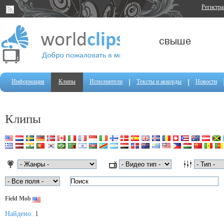
Регистр
Информация
Клипы
Исполнители
Тексты и аккорды
Новости
Клипы
Field Mob
Найдено:
1