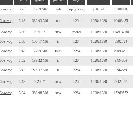
файла
файла
формат
кодек
Doo-wop
3:23
235.9 Мб
vob
mpeg2video
720x576
9700000
Doo-wop
3:18
389.03 Мб
mp4
h264
1920x1080
16088485
Doo-wop
3:00
3.71 Гб
mov
prores
1920x1080
174514960
Doo-wop
2:59
199.17 Мб
ts
h264
1920x1080
9302728
Doo-wop
2:48
382.9 Мб
m2ts
h264
1920x1080
19093791
Doo-wop
3:02
183.22 Мб
ts
h264
1920x1080
8434656
Doo-wop
3:42
226.57 Мб
ts
h264
1920x1080
8544669
Doo-wop
3:18
2.26 Гб
mov
h264
1920x1080
97424921
Doo-wop
3:04
368.98 Мб
mov
h264
1920x1080
15260552