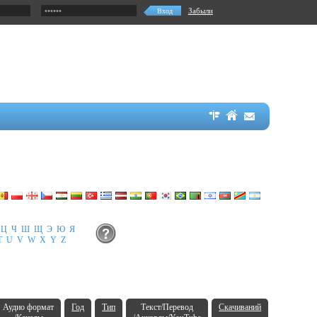
Забыли
Ц
Ч
Ш
Щ
Э
Ю
Я
T
U
V
W
X
Y
Z
Аудио формат
Год
Тип
Текст/Перевод
Скачиваний