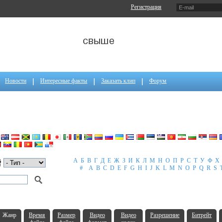
Регистрация
Новости
Интересные факты
Заказать клип
Форум
А
Б
В
Г
Д
Е
Ж
З
И
К
Л
М
Н
О
П
Р
С
Т
У
Ф
Х
#
A
B
C
D
E
F
G
H
I
J
K
L
M
N
O
P
Q
R
S
Жанр
Время
Размер
Видео
Видео
Разрешение
Битрейт