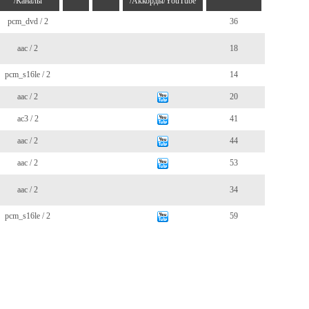
/Каналы
/Аккорды/YouTube
pcm_dvd / 2
36
aac / 2
18
pcm_s16le / 2
14
aac / 2
20
ac3 / 2
41
aac / 2
44
aac / 2
53
aac / 2
34
pcm_s16le / 2
59