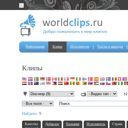
Информация
Клипы
Исполнители
Тексты и аккорды
Клипы
Найдено:
9
Качество
Добавлен
Название
Исполнитель
Страна