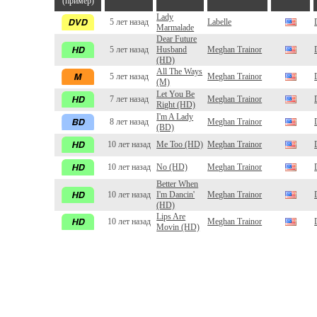
(пример)
Lady
5 лет назад
Labelle
Marmalade
Dear Future
5 лет назад
Husband
Meghan Trainor
(HD)
All The Ways
5 лет назад
Meghan Trainor
(M)
Let You Be
7 лет назад
Meghan Trainor
Right (HD)
I'm A Lady
8 лет назад
Meghan Trainor
(BD)
10 лет назад
Me Too (HD)
Meghan Trainor
10 лет назад
No (HD)
Meghan Trainor
Better When
10 лет назад
I'm Dancin'
Meghan Trainor
(HD)
Lips Are
10 лет назад
Meghan Trainor
Movin (HD)