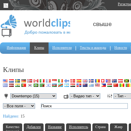
Регистр
Информация
Клипы
Исполнители
Тексты и аккорды
Новости
Клипы
Найдено:
15
Качество
Добавлен
Название
Исполнитель
Страна
Жанр