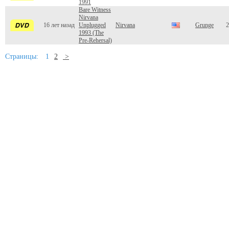
1991
Bare Witness
Nirvana
16 лет назад
Unplugged
Nirvana
Grunge
2
1993 (The
Pre-Rehersal)
Страницы:
1
2
>