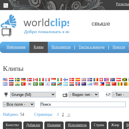
Регистр
Информация
Клипы
Исполнители
Тексты и аккорды
Новости
Клипы
Найдено:
54
Страницы:
1
2
>
Качество
Добавлен
Название
Исполнитель
Страна
Жанр
В