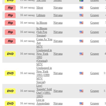
15 лет назад
The Gift
Seether
Grunge
16 лет назад
Sliver
Nirvana
Grunge
16 лет назад
Lithium
Nirvana
Grunge
16 лет назад
In Bloom
Nirvana
Grunge
In Bloom
16 лет назад
(Sub Pop
Nirvana
Grunge
Version)
Come As You
16 лет назад
Nirvana
Grunge
Are
MTV
Unplugged in
16 лет назад
New York
Nirvana
Grunge
4
1993
(Original)
MTV
Unplugged in
New York
16 лет назад
Nirvana
Grunge
1:
1993 (1999
MTV
Special)
Live!
Tonight! Sold
16 лет назад
Nirvana
Grunge
1:
Out!! (1991-
1993)
Live in
16 лет назад
Amsterdam
Nirvana
Grunge
1