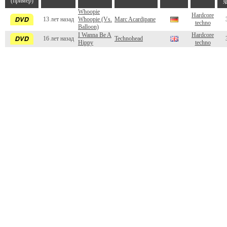
(пример)
ф
Whoopie
Hardcore
13 лет назад
Whoopie (Vs.
Marc Acardipane
techno
Balloon)
I Wanna Be A
Hardcore
16 лет назад
Technohead
Hippy
techno