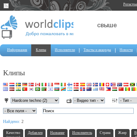
Регистр
Информация
Клипы
Исполнители
Тексты и аккорды
Новости
Клипы
Найдено:
2
Качество
Добавлен
Название
Исполнитель
Страна
Жанр
В