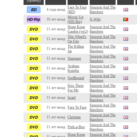
(пример)
Face To Face
Siouxsie And The
4 года назад
(BD)
Banshees
Movin' Up
10 лет назад
X-Wife
(HD-Rip)
Hong Kong
Siouxsie And The
11 лет назад
Garden (ver2)
Banshees
This Wheel's
Siouxsie And The
11 лет назад
On Fire
Banshees
The Killing
Siouxsie And The
11 лет назад
Jar
Banshees
Siouxsie And The
11 лет назад
Stargazer
Banshees
Arabian
Siouxsie And The
11 лет назад
Knights
Banshees
Siouxsie And The
11 лет назад
Spellbound
Banshees
Kiss Them
Siouxsie And The
11 лет назад
For Me
Banshees
Siouxsie And The
11 лет назад
Israel
Banshees
Siouxsie And The
11 лет назад
Face To Face
Banshees
Siouxsie And The
11 лет назад
Christine
Banshees
Siouxsie And The
11 лет назад
Peek-a-Boo
Banshees
Hong Kong
Siouxsie And The
11 лет назад