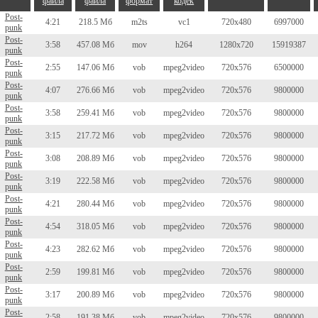
файла
файла
формат
кодек
Post-
4:21
218.5 Мб
m2ts
vc1
720x480
6997000
punk
Post-
3:58
457.08 Мб
mov
h264
1280x720
15919387
punk
Post-
2:55
147.06 Мб
vob
mpeg2video
720x576
6500000
punk
Post-
4:07
276.66 Мб
vob
mpeg2video
720x576
9800000
punk
Post-
3:58
259.41 Мб
vob
mpeg2video
720x576
9800000
punk
Post-
3:15
217.72 Мб
vob
mpeg2video
720x576
9800000
punk
Post-
3:08
208.89 Мб
vob
mpeg2video
720x576
9800000
punk
Post-
3:19
222.58 Мб
vob
mpeg2video
720x576
9800000
punk
Post-
4:21
280.44 Мб
vob
mpeg2video
720x576
9800000
punk
Post-
4:54
318.05 Мб
vob
mpeg2video
720x576
9800000
punk
Post-
4:23
282.62 Мб
vob
mpeg2video
720x576
9800000
punk
Post-
2:59
199.81 Мб
vob
mpeg2video
720x576
9800000
punk
Post-
3:17
200.89 Мб
vob
mpeg2video
720x576
9800000
punk
Post-
2:58
191.38 Мб
vob
mpeg2video
720x576
9800000