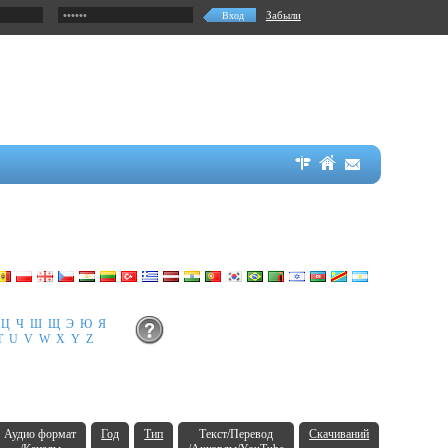
Забыли
Ц
Ч
Ш
Щ
Э
Ю
Я
T
U
V
W
X
Y
Z
Аудио формат
Год
Тип
Текст/Перевод
Скачиваний