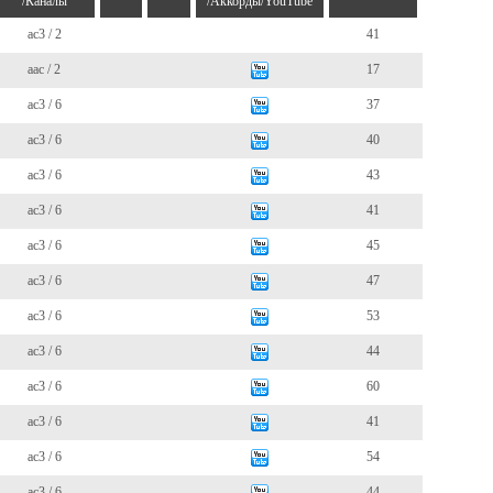
/Каналы
/Аккорды/YouTube
ac3 / 2
41
aac / 2
17
ac3 / 6
37
ac3 / 6
40
ac3 / 6
43
ac3 / 6
41
ac3 / 6
45
ac3 / 6
47
ac3 / 6
53
ac3 / 6
44
ac3 / 6
60
ac3 / 6
41
ac3 / 6
54
ac3 / 6
44