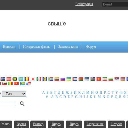
Регистрация
Новости
Интересные факты
Заказать клип
Форум
А
Б
В
Г
Д
Е
Ж
З
И
К
Л
М
Н
О
П
Р
С
Т
У
Ф
Х
#
A
B
C
D
E
F
G
H
I
J
K
L
M
N
O
P
Q
R
S
Жанр
Время
Размер
Видео
Видео
Разрешение
Битрейт