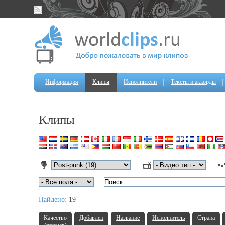
Информация
Клипы
Исполнители
Тексты и аккорды
Клипы
Найдено:
19
Качество
Добавлен
Название
Исполнитель
Страна