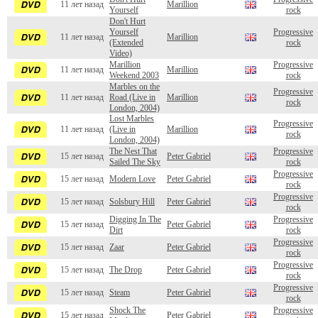
11 лет назад
Marillion
Yourself
rock
Don't Hurt
Yourself
Progressive
11 лет назад
Marillion
(Extended
rock
Video)
Marillion
Progressive
11 лет назад
Marillion
Weekend 2003
rock
Marbles on the
Progressive
11 лет назад
Road (Live in
Marillion
rock
London, 2004)
Lost Marbles
Progressive
11 лет назад
(Live in
Marillion
rock
London, 2004)
The Nest That
Progressive
15 лет назад
Peter Gabriel
Sailed The Sky
rock
Progressive
15 лет назад
Modern Love
Peter Gabriel
rock
Progressive
15 лет назад
Solsbury Hill
Peter Gabriel
rock
Digging In The
Progressive
15 лет назад
Peter Gabriel
Dirt
rock
Progressive
15 лет назад
Zaar
Peter Gabriel
rock
Progressive
15 лет назад
The Drop
Peter Gabriel
rock
Progressive
15 лет назад
Steam
Peter Gabriel
rock
Shock The
Progressive
15 лет назад
Peter Gabriel