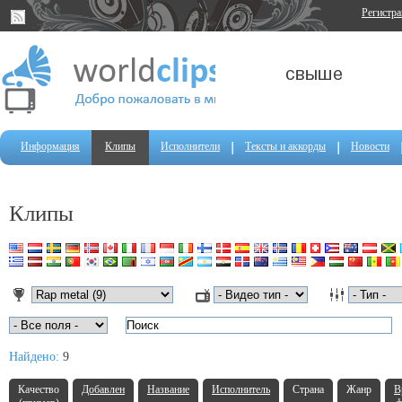
Регистр
Информация
Клипы
Исполнители
Тексты и аккорды
Новости
Клипы
Найдено:
9
Качество
Добавлен
Название
Исполнитель
Страна
Жанр
В