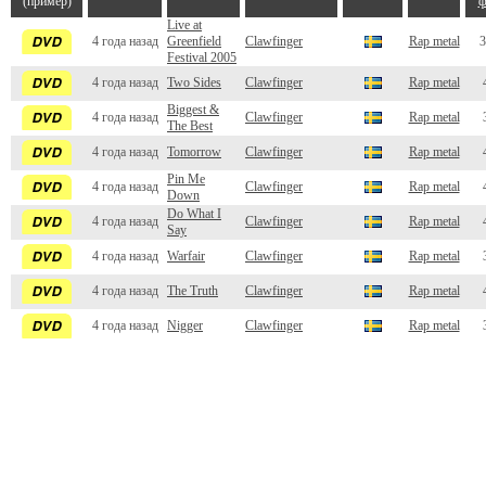
(пример)
ф
Live at
4 года назад
Greenfield
Clawfinger
Rap metal
3
Festival 2005
4 года назад
Two Sides
Clawfinger
Rap metal
Biggest &
4 года назад
Clawfinger
Rap metal
The Best
4 года назад
Tomorrow
Clawfinger
Rap metal
Pin Me
4 года назад
Clawfinger
Rap metal
Down
Do What I
4 года назад
Clawfinger
Rap metal
Say
4 года назад
Warfair
Clawfinger
Rap metal
4 года назад
The Truth
Clawfinger
Rap metal
4 года назад
Nigger
Clawfinger
Rap metal